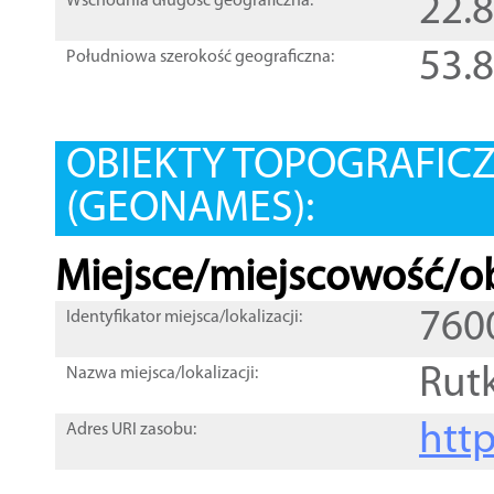
22.
Wschodnia długość geograficzna:
53.
Południowa szerokość geograficzna:
OBIEKTY TOPOGRAFIC
(GEONAMES):
Miejsce/miejscowość/ob
760
Identyfikator miejsca/lokalizacji:
Rut
Nazwa miejsca/lokalizacji:
htt
Adres URI zasobu: