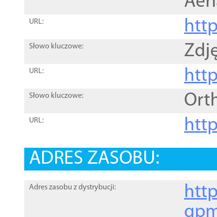
Aer
htt
URL:
Zdję
Słowo kluczowe:
htt
URL:
Ort
Słowo kluczowe:
http
URL:
ADRES ZASOBU:
http
Adres zasobu z dystrybucji:
gpm