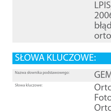
LPI
200
błąd
ort
SŁOWA KLUCZOWE:
GEME
Nazwa słownika podstawowego:
Ort
Słowa kluczowe:
Foto
Ort