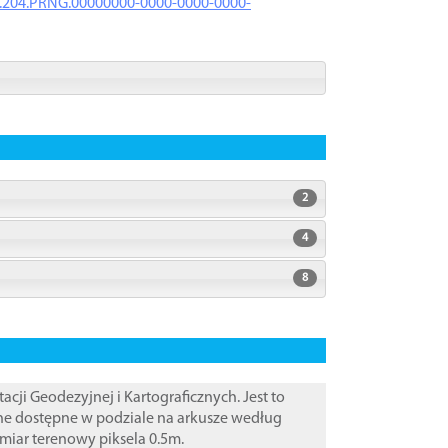
iK.204.PRNG.00000000-0000-0000-0000-
2
4
8
i Geodezyjnej i Kartograficznych. Jest to
ane dostępne w podziale na arkusze według
zmiar terenowy piksela 0.5m.