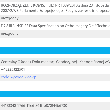
ROZPORZĄDZENIE KOMISJI (UE) NR 1089/2010 z dnia 23 listopada 
2007/2/WE Parlamentu Europejskiego i Rady w zakresie interopera
niezgodny
D2.8.III.3 INSPIRE Data Specification on Orthoimagery ֠Draft Techni
niezgodny
Centralny Ośrodek Dokumentacji Geodezyjnej i Kartograficznej w
+48225322501
codgik@codgik.gov.pl
4413f340-1766-11e6-861f-b870f44b6730