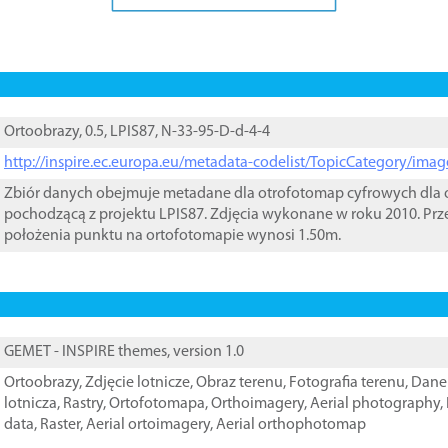
Ortoobrazy, 0.5, LPIS87, N-33-95-D-d-4-4
http://inspire.ec.europa.eu/metadata-codelist/TopicCategory/im
Zbiór danych obejmuje metadane dla otrofotomap cyfrowych dla o
pochodzącą z projektu LPIS87. Zdjęcia wykonane w roku 2010. Prz
położenia punktu na ortofotomapie wynosi 1.50m.
GEMET - INSPIRE themes, version 1.0
Ortoobrazy
,
Zdjęcie lotnicze
,
Obraz terenu
,
Fotografia terenu
,
Dane 
lotnicza
,
Rastry
,
Ortofotomapa
,
Orthoimagery
,
Aerial photography
,
data
,
Raster
,
Aerial ortoimagery
,
Aerial orthophotomap