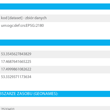
kod [
dataset
] - zbiór danych
urn:ogc:def:crs:EPSG::2180
53.3545627843829
17.4687641665225
17.4999861082622
53.3329371173634
BSZARZE ZASOBU (GEONAMES):
7533431