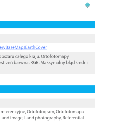
ageryBaseMapsEarthCover
bszaru całego kraju. Ortofotomapy
estrzeń barwna: RGB. Maksymalny błąd średni
referencyjne
,
Ortofotogram
,
Ortofotomapa
Land image
,
Land photography
,
Referential