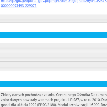
https://pzgik.geoportal.gov.pl/prng/ObiektFizjograficzny/PL.PZG
000000093493-229071
Zbiory danych pochodzą z zasobu Centralnego Ośrodka Dokumentacj
zbiór danych powstały w ramach projektu LPIS87, w roku 2010. D
godeł dla układu 1992 (EPSG:2180). Moduł archiwizacji: 1:5000. Ro