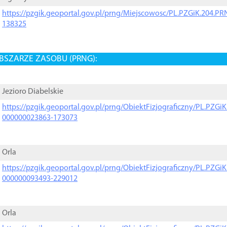
https://pzgik.geoportal.gov.pl/prng/Miejscowosc/PL.PZGiK.204.
138325
BSZARZE ZASOBU (PRNG):
Jezioro Diabelskie
https://pzgik.geoportal.gov.pl/prng/ObiektFizjograficzny/PL.PZG
000000023863-173073
Orla
https://pzgik.geoportal.gov.pl/prng/ObiektFizjograficzny/PL.PZG
000000093493-229012
Orla