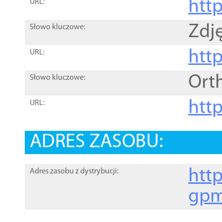
htt
URL:
Zdję
Słowo kluczowe:
htt
URL:
Ort
Słowo kluczowe:
http
URL:
ADRES ZASOBU:
http
Adres zasobu z dystrybucji:
gpm