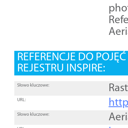
pho
Refe
Aer
REFERENCJE DO POJĘ
REJESTRU INSPIRE:
Rast
Słowo kluczowe:
htt
URL:
Aer
Słowo kluczowe: