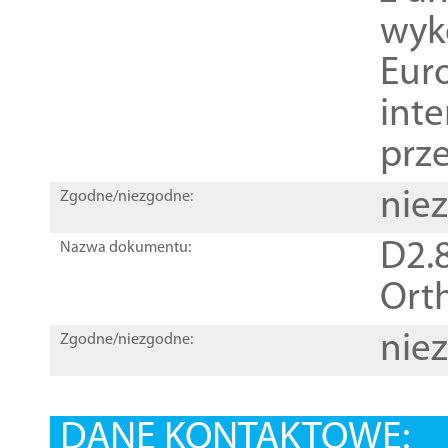
wyk
Euro
inte
prz
nie
Zgodne/niezgodne:
D2.8
Nazwa dokumentu:
Orth
nie
Zgodne/niezgodne:
DANE KONTAKTOWE: