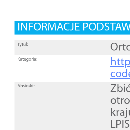
INFORMACJE PODSTA
Orto
Tytuł:
http
Kategoria:
cod
Zbi
Abstrakt:
otr
kra
LPI