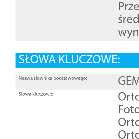
Prz
śre
wyn
SŁOWA KLUCZOWE:
GEME
Nazwa słownika podstawowego:
Ort
Słowa kluczowe:
Foto
Ort
Ort