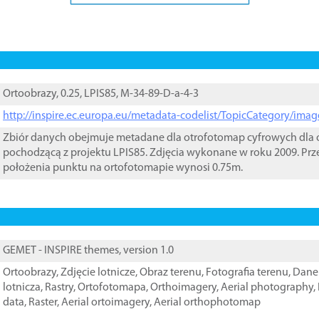
Ortoobrazy, 0.25, LPIS85, M-34-89-D-a-4-3
http://inspire.ec.europa.eu/metadata-codelist/TopicCategory/im
Zbiór danych obejmuje metadane dla otrofotomap cyfrowych dla o
pochodzącą z projektu LPIS85. Zdjęcia wykonane w roku 2009. Prz
położenia punktu na ortofotomapie wynosi 0.75m.
GEMET - INSPIRE themes, version 1.0
Ortoobrazy
,
Zdjęcie lotnicze
,
Obraz terenu
,
Fotografia terenu
,
Dane 
lotnicza
,
Rastry
,
Ortofotomapa
,
Orthoimagery
,
Aerial photography
,
data
,
Raster
,
Aerial ortoimagery
,
Aerial orthophotomap