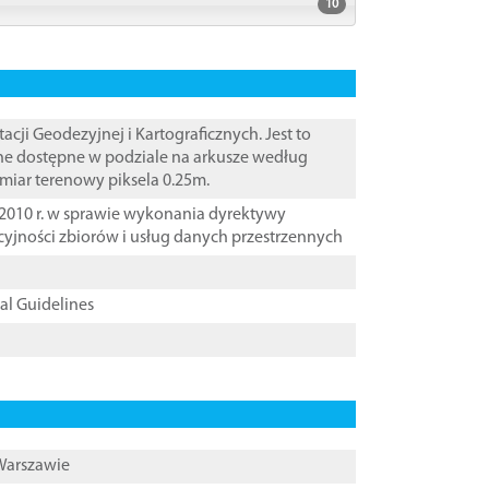
10
i Geodezyjnej i Kartograficznych. Jest to
ane dostępne w podziale na arkusze według
zmiar terenowy piksela 0.25m.
2010 r. w sprawie wykonania dyrektywy
cyjności zbiorów i usług danych przestrzennych
cal Guidelines
 Warszawie