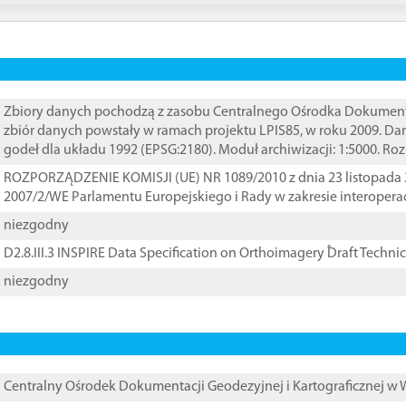
Zbiory danych pochodzą z zasobu Centralnego Ośrodka Dokumentacj
zbiór danych powstały w ramach projektu LPIS85, w roku 2009. D
godeł dla układu 1992 (EPSG:2180). Moduł archiwizacji: 1:5000. Ro
ROZPORZĄDZENIE KOMISJI (UE) NR 1089/2010 z dnia 23 listopada 
2007/2/WE Parlamentu Europejskiego i Rady w zakresie interopera
niezgodny
D2.8.III.3 INSPIRE Data Specification on Orthoimagery ֠Draft Techni
niezgodny
Centralny Ośrodek Dokumentacji Geodezyjnej i Kartograficznej w