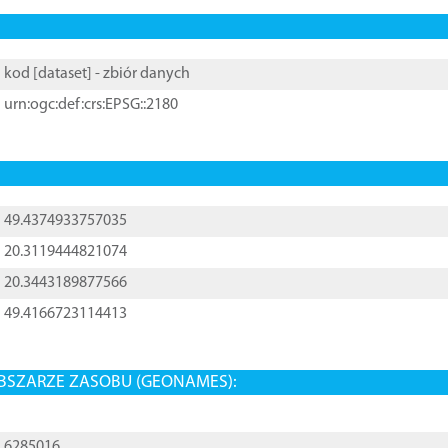
kod [
dataset
] - zbiór danych
urn:ogc:def:crs:EPSG::2180
49.4374933757035
20.3119444821074
20.3443189877566
49.4166723114413
BSZARZE ZASOBU (GEONAMES):
6285016