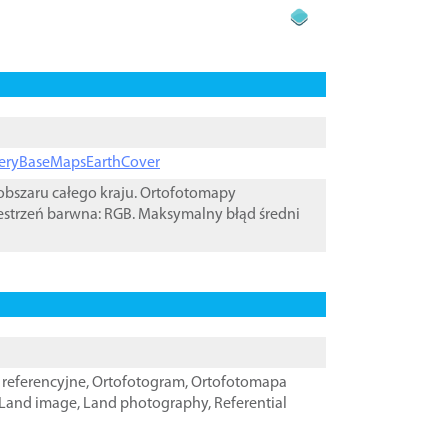
ageryBaseMapsEarthCover
bszaru całego kraju. Ortofotomapy
estrzeń barwna: RGB. Maksymalny błąd średni
referencyjne
,
Ortofotogram
,
Ortofotomapa
Land image
,
Land photography
,
Referential