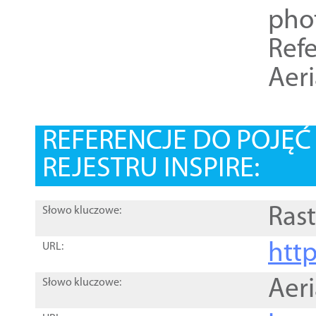
pho
Refe
Aer
REFERENCJE DO POJĘ
REJESTRU INSPIRE:
Rast
Słowo kluczowe:
htt
URL:
Aer
Słowo kluczowe: