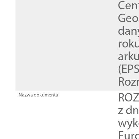
Cen
Geod
dan
rok
ark
(EPS
Roz
ROZ
Nazwa dokumentu:
z dn
wyk
Euro