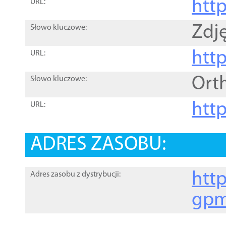
htt
URL:
Zdję
Słowo kluczowe:
htt
URL:
Ort
Słowo kluczowe:
http
URL:
ADRES ZASOBU:
http
Adres zasobu z dystrybucji:
gpm