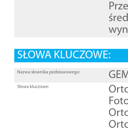
Prz
śre
wyn
SŁOWA KLUCZOWE:
GEME
Nazwa słownika podstawowego:
Ort
Słowa kluczowe:
Foto
Ort
Ort