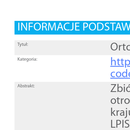
INFORMACJE PODSTA
Orto
Tytuł:
http
Kategoria:
cod
Zbi
Abstrakt:
otr
kra
LPI