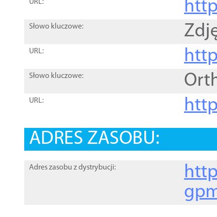
htt
URL:
Zdję
Słowo kluczowe:
htt
URL:
Ort
Słowo kluczowe:
http
URL:
ADRES ZASOBU:
http
Adres zasobu z dystrybucji:
gpm