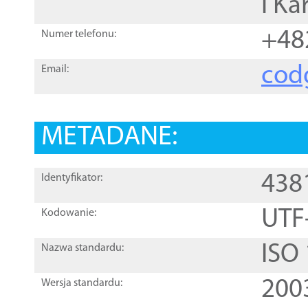
i Ka
+48
Numer telefonu:
cod
Email:
METADANE:
438
Identyfikator:
UTF
Kodowanie:
ISO
Nazwa standardu:
200
Wersja standardu: