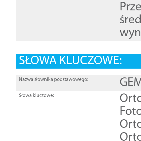
Prz
śre
wyn
SŁOWA KLUCZOWE:
GEME
Nazwa słownika podstawowego:
Ort
Słowa kluczowe:
Foto
Ort
Ort