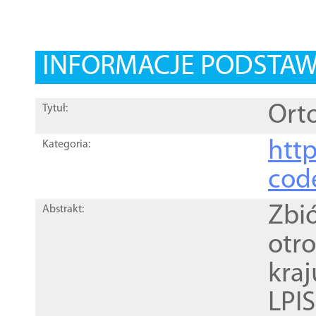
INFORMACJE PODSTA
Orto
Tytuł:
http
Kategoria:
cod
Zbi
Abstrakt:
otr
kra
LPI