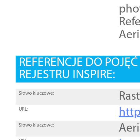
pho
Refe
Aer
REFERENCJE DO POJĘ
REJESTRU INSPIRE:
Rast
Słowo kluczowe:
htt
URL:
Aer
Słowo kluczowe: