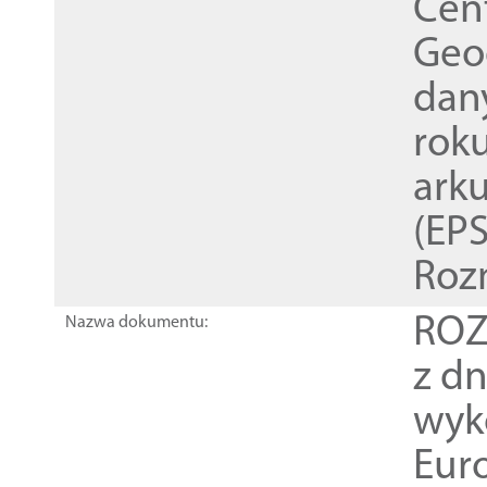
Cen
Geod
dan
rok
ark
(EPS
Roz
ROZ
Nazwa dokumentu:
z dn
wyk
Euro