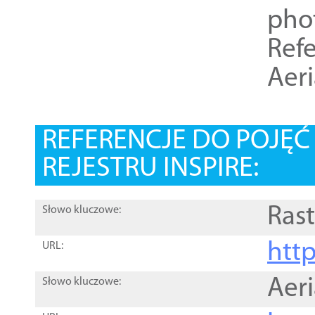
pho
Refe
Aer
REFERENCJE DO POJĘ
REJESTRU INSPIRE:
Rast
Słowo kluczowe:
htt
URL:
Aer
Słowo kluczowe: