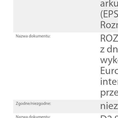
ark
(EPS
Roz
ROZ
Nazwa dokumentu:
z dn
wyk
Euro
inte
prz
nie
Zgodne/niezgodne:
Nazwa dokumentu: