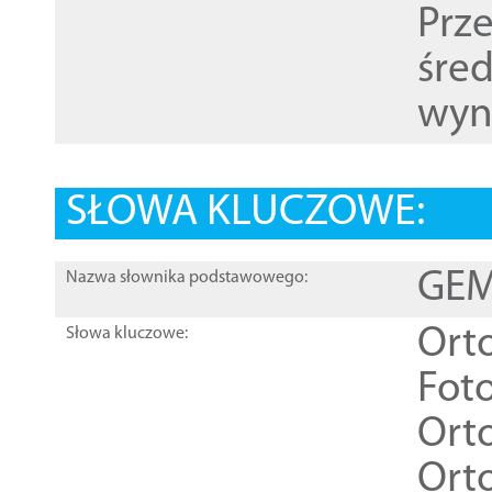
Prz
śre
wyn
SŁOWA KLUCZOWE:
GEME
Nazwa słownika podstawowego:
Ort
Słowa kluczowe:
Foto
Ort
Ort