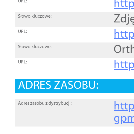
htt
URL:
Zdję
Słowo kluczowe:
htt
URL:
Ort
Słowo kluczowe:
http
URL:
ADRES ZASOBU:
http
Adres zasobu z dystrybucji:
gpm