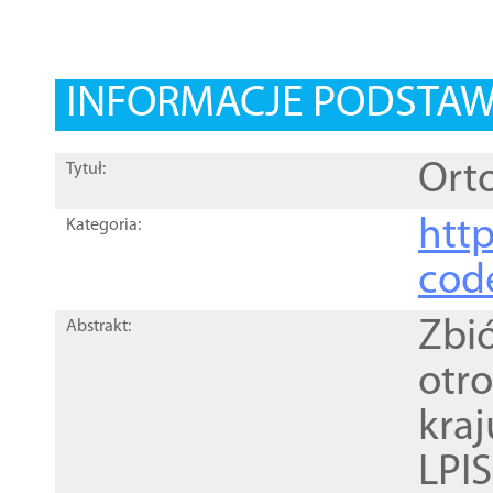
INFORMACJE PODSTA
Orto
Tytuł:
http
Kategoria:
cod
Zbi
Abstrakt:
otr
kra
LPI