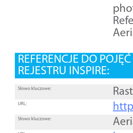
pho
Refe
Aer
REFERENCJE DO POJĘ
REJESTRU INSPIRE:
Rast
Słowo kluczowe:
htt
URL:
Aer
Słowo kluczowe: