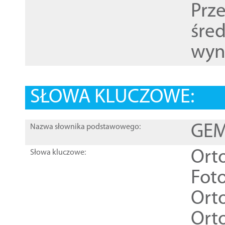
Prz
śre
wyn
SŁOWA KLUCZOWE:
GEME
Nazwa słownika podstawowego:
Ort
Słowa kluczowe:
Foto
Ort
Ort