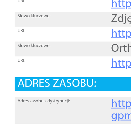
htt
URL:
Zdję
Słowo kluczowe:
htt
URL:
Ort
Słowo kluczowe:
http
URL:
ADRES ZASOBU:
http
Adres zasobu z dystrybucji:
gpm