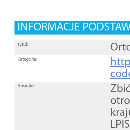
INFORMACJE PODSTA
Orto
Tytuł:
http
Kategoria:
cod
Zbi
Abstrakt:
otr
kra
LPI