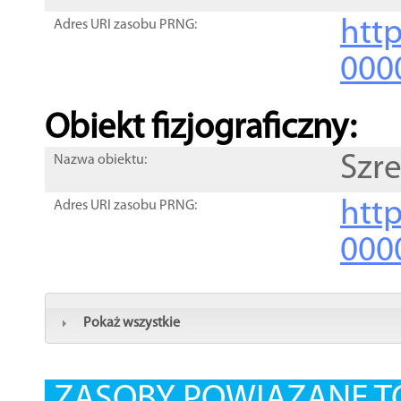
http
Adres URI zasobu PRNG:
000
Obiekt fizjograficzny:
Szr
Nazwa obiektu:
http
Adres URI zasobu PRNG:
000
Pokaż wszystkie
ZASOBY POWIĄZANE T