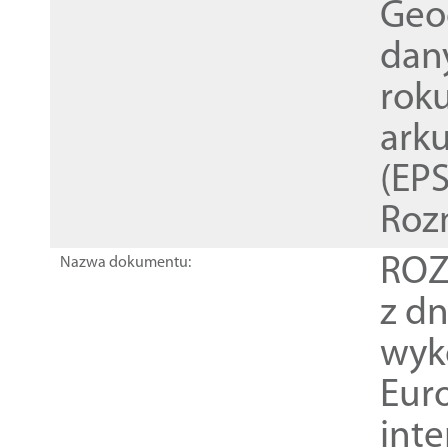
Geod
dan
rok
ark
(EPS
Roz
ROZ
Nazwa dokumentu:
z dn
wyk
Euro
inte