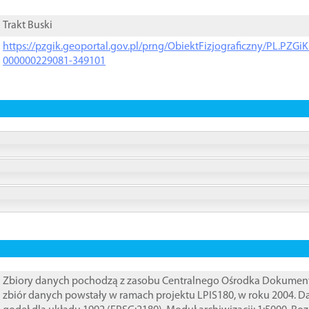
Trakt Buski
https://pzgik.geoportal.gov.pl/prng/ObiektFizjograficzny/PL.PZG
000000229081-349101
Zbiory danych pochodzą z zasobu Centralnego Ośrodka Dokumentacj
zbiór danych powstały w ramach projektu LPIS180, w roku 2004. 