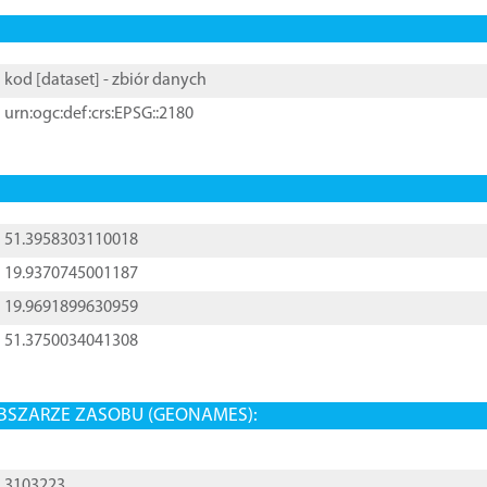
kod [
dataset
] - zbiór danych
urn:ogc:def:crs:EPSG::2180
51.3958303110018
19.9370745001187
19.9691899630959
51.3750034041308
BSZARZE ZASOBU (GEONAMES):
3103223