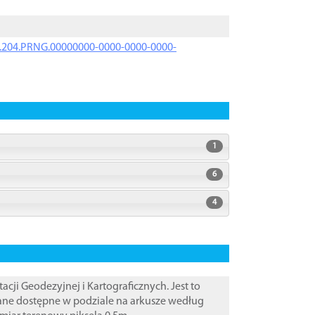
iK.204.PRNG.00000000-0000-0000-0000-
1
6
4
i Geodezyjnej i Kartograficznych. Jest to
Dane dostępne w podziale na arkusze według