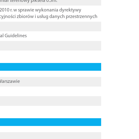
zmiar terenowy piksela 0.5m.
2010 r. w sprawie wykonania dyrektywy
cyjności zbiorów i usług danych przestrzennych
cal Guidelines
 Warszawie