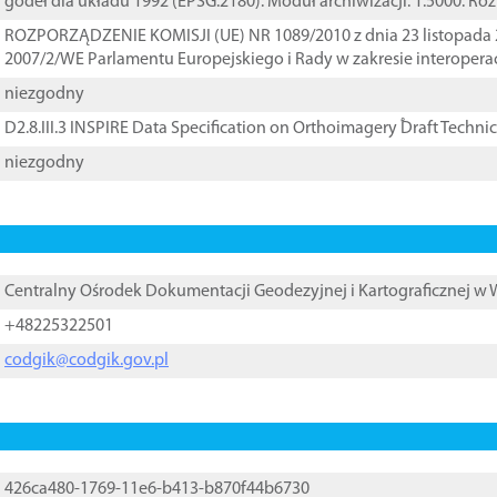
godeł dla układu 1992 (EPSG:2180). Moduł archiwizacji: 1:5000. Ro
ROZPORZĄDZENIE KOMISJI (UE) NR 1089/2010 z dnia 23 listopada 
2007/2/WE Parlamentu Europejskiego i Rady w zakresie interopera
niezgodny
D2.8.III.3 INSPIRE Data Specification on Orthoimagery ֠Draft Techni
niezgodny
Centralny Ośrodek Dokumentacji Geodezyjnej i Kartograficznej w
+48225322501
codgik@codgik.gov.pl
426ca480-1769-11e6-b413-b870f44b6730