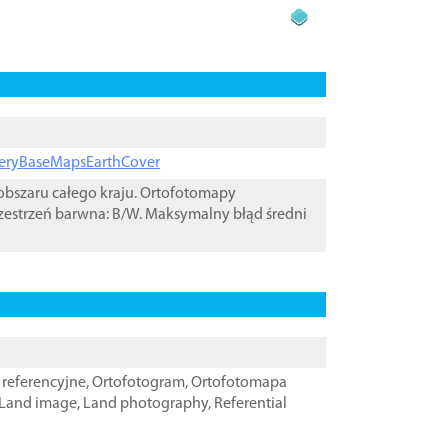
ageryBaseMapsEarthCover
bszaru całego kraju. Ortofotomapy
zestrzeń barwna: B/W. Maksymalny błąd średni
referencyjne
,
Ortofotogram
,
Ortofotomapa
Land image
,
Land photography
,
Referential