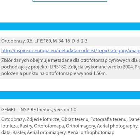
Ortoobrazy, 0.5, LPIS180, M-34-16-D-d-2-3
http://inspire.ec.europa.eu/metadata-codelist/TopicCategory/im
Zbiór danych obejmuje metadane dla otrofotomap cyfrowych dla o
pochodzącą z projektu LPIS180. Zdjęcia wykonane w roku 2004. Pr
położenia punktu na ortofotomapie wynosi 1.50m.
GEMET - INSPIRE themes, version 1.0
Ortoobrazy
,
Zdjęcie lotnicze
,
Obraz terenu
,
Fotografia terenu
,
Dane 
lotnicza
,
Rastry
,
Ortofotomapa
,
Orthoimagery
,
Aerial photography
,
data
,
Raster
,
Aerial ortoimagery
,
Aerial orthophotomap