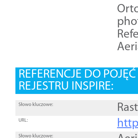
Ort
pho
Refe
Aer
REFERENCJE DO POJĘ
REJESTRU INSPIRE:
Rast
Słowo kluczowe:
htt
URL:
Słowo kluczowe: