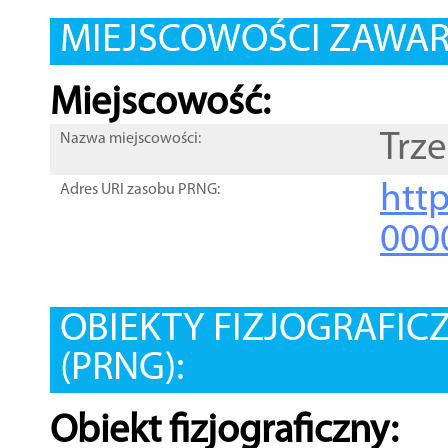
MIEJSCOWOŚCI ZAWART
Miejscowość:
Trze
Nazwa miejscowości:
htt
Adres URI zasobu PRNG:
000
OBIEKTY FIZJOGRAFIC
(PRNG):
Obiekt fizjograficzny: