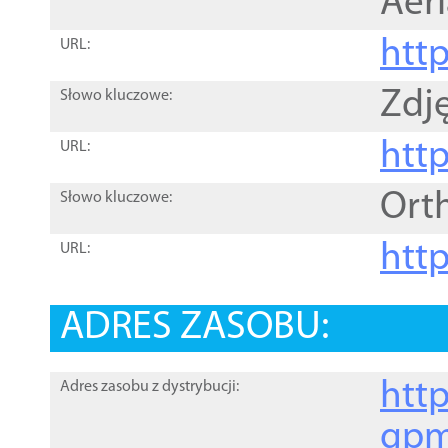
Aer
htt
URL:
Zdję
Słowo kluczowe:
htt
URL:
Ort
Słowo kluczowe:
http
URL:
ADRES ZASOBU:
http
Adres zasobu z dystrybucji:
gpm