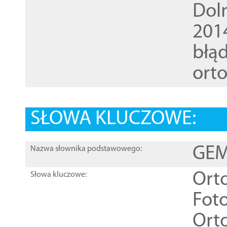
Dol
201
błąd
ort
SŁOWA KLUCZOWE:
GEME
Nazwa słownika podstawowego:
Ort
Słowa kluczowe:
Foto
Ort