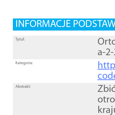
INFORMACJE PODSTA
Orto
Tytuł:
a-2-
http
Kategoria:
cod
Zbi
Abstrakt:
otr
kra