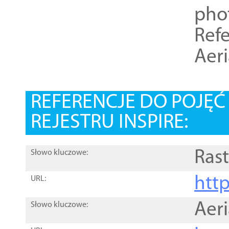
pho
Refe
Aer
REFERENCJE DO POJĘ
REJESTRU INSPIRE:
Rast
Słowo kluczowe:
htt
URL:
Aer
Słowo kluczowe: