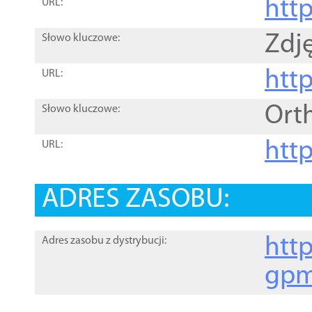
htt
URL:
Zdję
Słowo kluczowe:
htt
URL:
Ort
Słowo kluczowe:
http
URL:
ADRES ZASOBU:
http
Adres zasobu z dystrybucji:
gpm