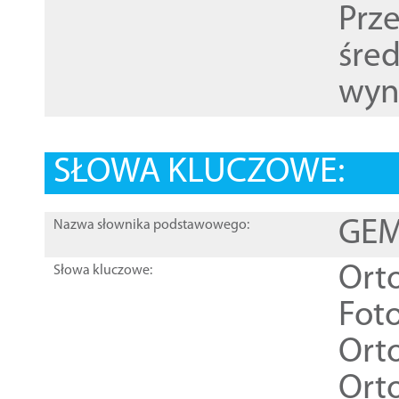
Prz
śre
wyn
SŁOWA KLUCZOWE:
GEME
Nazwa słownika podstawowego:
Ort
Słowa kluczowe:
Foto
Ort
Ort