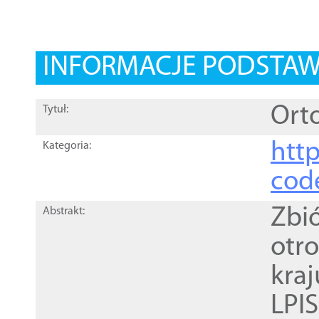
INFORMACJE PODSTA
Orto
Tytuł:
http
Kategoria:
cod
Zbi
Abstrakt:
otr
kra
LPI