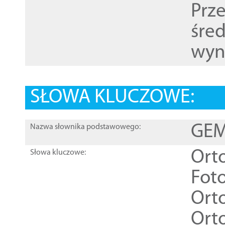
Prz
śre
wyn
SŁOWA KLUCZOWE:
GEME
Nazwa słownika podstawowego:
Ort
Słowa kluczowe:
Foto
Ort
Ort