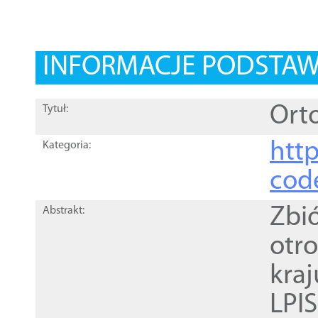
INFORMACJE PODSTA
Orto
Tytuł:
http
Kategoria:
cod
Zbi
Abstrakt:
otr
kra
LPI