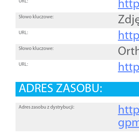
htt
URL:
Zdję
Słowo kluczowe:
htt
URL:
Ort
Słowo kluczowe:
http
URL:
ADRES ZASOBU:
http
Adres zasobu z dystrybucji:
gpm