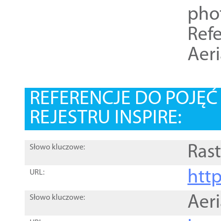
pho
Refe
Aer
REFERENCJE DO POJĘ
REJESTRU INSPIRE:
Rast
Słowo kluczowe:
htt
URL:
Aer
Słowo kluczowe: