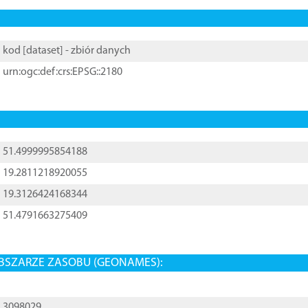
kod [
dataset
] - zbiór danych
urn:ogc:def:crs:EPSG::2180
51.4999995854188
19.2811218920055
19.3126424168344
51.4791663275409
BSZARZE ZASOBU (GEONAMES):
3098029