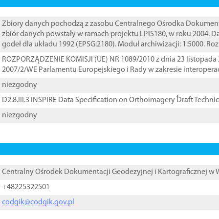
Zbiory danych pochodzą z zasobu Centralnego Ośrodka Dokumentacj
zbiór danych powstały w ramach projektu LPIS180, w roku 2004. 
godeł dla układu 1992 (EPSG:2180). Moduł archiwizacji: 1:5000. Ro
ROZPORZĄDZENIE KOMISJI (UE) NR 1089/2010 z dnia 23 listopada 
2007/2/WE Parlamentu Europejskiego i Rady w zakresie interopera
niezgodny
D2.8.III.3 INSPIRE Data Specification on Orthoimagery ֠Draft Techni
niezgodny
Centralny Ośrodek Dokumentacji Geodezyjnej i Kartograficznej w
+48225322501
codgik@codgik.gov.pl