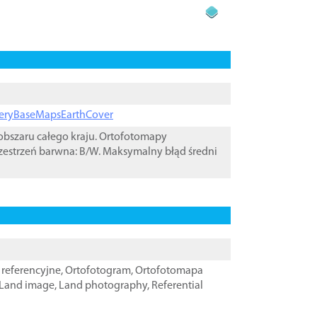
ageryBaseMapsEarthCover
bszaru całego kraju. Ortofotomapy
zestrzeń barwna: B/W. Maksymalny błąd średni
referencyjne
,
Ortofotogram
,
Ortofotomapa
Land image
,
Land photography
,
Referential