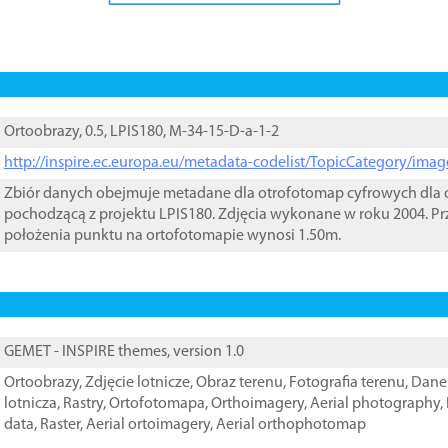
Ortoobrazy, 0.5, LPIS180, M-34-15-D-a-1-2
http://inspire.ec.europa.eu/metadata-codelist/TopicCategory/im
Zbiór danych obejmuje metadane dla otrofotomap cyfrowych dla o
pochodzącą z projektu LPIS180. Zdjęcia wykonane w roku 2004. Pr
położenia punktu na ortofotomapie wynosi 1.50m.
GEMET - INSPIRE themes, version 1.0
Ortoobrazy
,
Zdjęcie lotnicze
,
Obraz terenu
,
Fotografia terenu
,
Dane 
lotnicza
,
Rastry
,
Ortofotomapa
,
Orthoimagery
,
Aerial photography
,
data
,
Raster
,
Aerial ortoimagery
,
Aerial orthophotomap