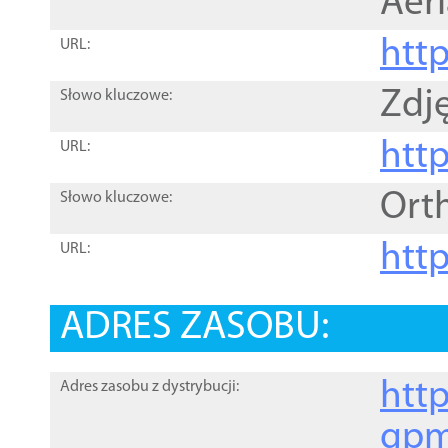
Aer
htt
URL:
Zdję
Słowo kluczowe:
htt
URL:
Ort
Słowo kluczowe:
http
URL:
ADRES ZASOBU:
http
Adres zasobu z dystrybucji:
gpm