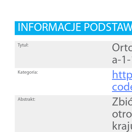
INFORMACJE PODSTA
Orto
Tytuł:
a-1-
http
Kategoria:
cod
Zbi
Abstrakt:
otr
kra