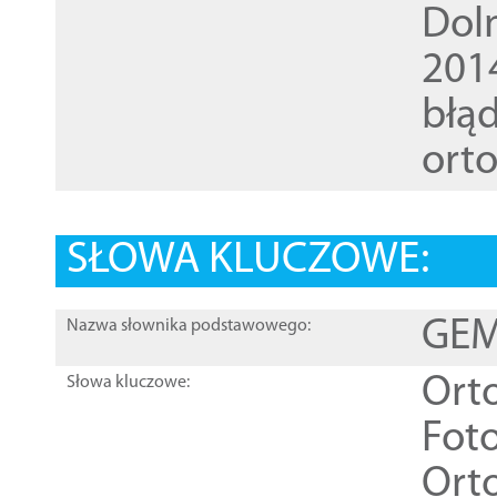
Dol
201
błąd
ort
SŁOWA KLUCZOWE:
GEME
Nazwa słownika podstawowego:
Ort
Słowa kluczowe:
Foto
Ort