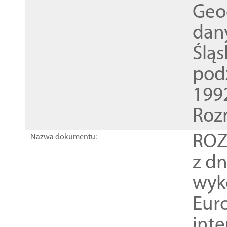
Geod
dan
Ślą
pod
1992
Roz
ROZ
Nazwa dokumentu:
z dn
wyk
Euro
inte