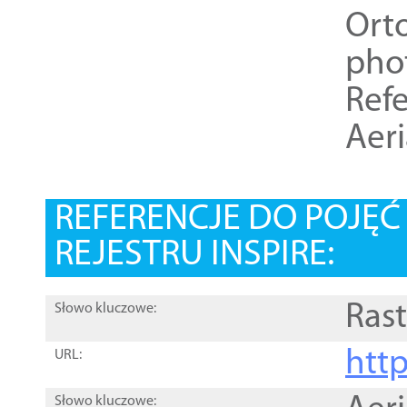
Ort
pho
Refe
Aer
REFERENCJE DO POJĘ
REJESTRU INSPIRE:
Rast
Słowo kluczowe:
htt
URL:
Słowo kluczowe: