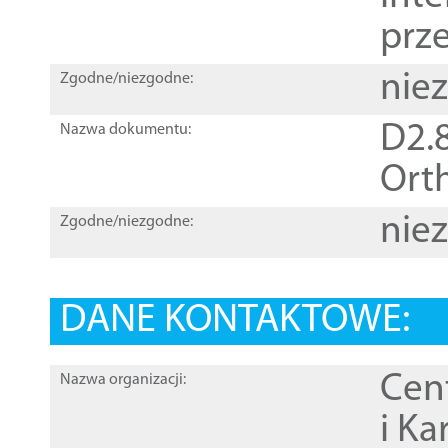
prz
nie
Zgodne/niezgodne:
D2.8
Nazwa dokumentu:
Orth
nie
Zgodne/niezgodne:
DANE KONTAKTOWE:
Cen
Nazwa organizacji:
i Ka