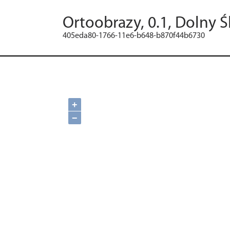
Ortoobrazy, 0.1, Dolny Ś
405eda80-1766-11e6-b648-b870f44b6730
+
−