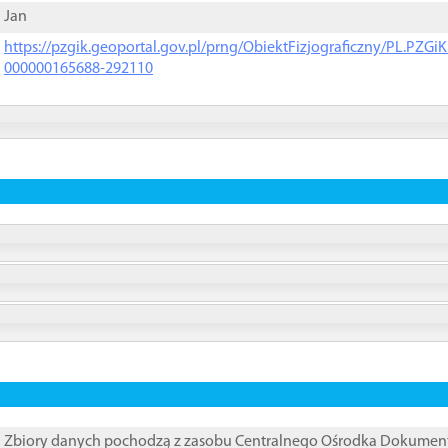
Jan
https://pzgik.geoportal.gov.pl/prng/ObiektFizjograficzny/PL.PZG
000000165688-292110
Zbiory danych pochodzą z zasobu Centralnego Ośrodka Dokumentacj