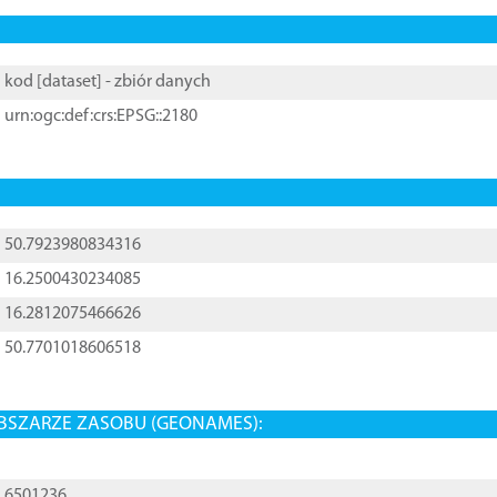
kod [
dataset
] - zbiór danych
urn:ogc:def:crs:EPSG::2180
50.7923980834316
16.2500430234085
16.2812075466626
50.7701018606518
BSZARZE ZASOBU (GEONAMES):
6501236