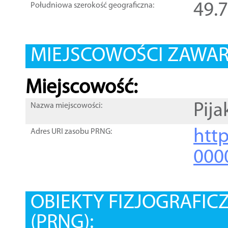
49.
Południowa szerokość geograficzna:
MIEJSCOWOŚCI ZAWART
Miejscowość:
Pija
Nazwa miejscowości:
htt
Adres URI zasobu PRNG:
000
OBIEKTY FIZJOGRAFIC
(PRNG):