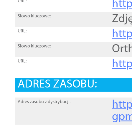
htt
URL:
Zdję
Słowo kluczowe:
htt
URL:
Ort
Słowo kluczowe:
http
URL:
ADRES ZASOBU:
http
Adres zasobu z dystrybucji:
gpm