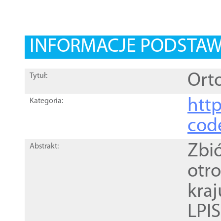
INFORMACJE PODSTA
Orto
Tytuł:
http
Kategoria:
cod
Zbi
Abstrakt:
otr
kra
LPI