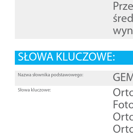
Prz
śre
wyn
SŁOWA KLUCZOWE:
GEME
Nazwa słownika podstawowego:
Ort
Słowa kluczowe:
Foto
Ort
Ort