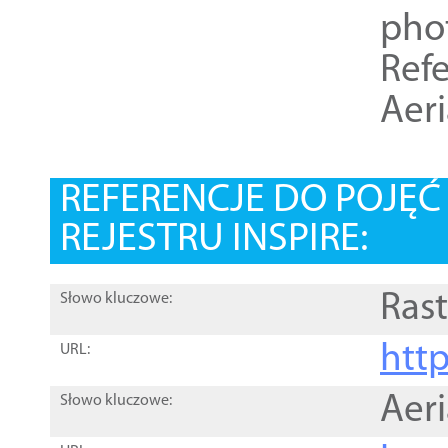
pho
Refe
Aer
REFERENCJE DO POJĘ
REJESTRU INSPIRE:
Rast
Słowo kluczowe:
htt
URL:
Aer
Słowo kluczowe: