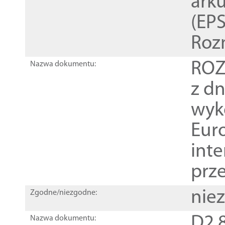
ark
(EPS
Roz
ROZ
Nazwa dokumentu:
z dn
wyk
Euro
inte
prz
nie
Zgodne/niezgodne:
D2.8
Nazwa dokumentu: