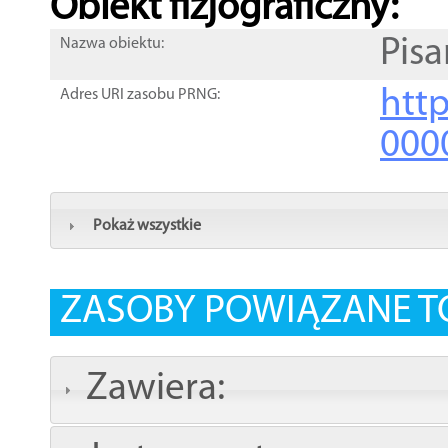
Obiekt fizjograficzny:
Pis
Nazwa obiektu:
http
Adres URI zasobu PRNG:
000
Pokaż wszystkie
ZASOBY POWIĄZANE T
Zawiera: