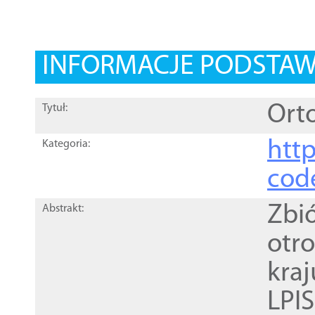
INFORMACJE PODSTA
Orto
Tytuł:
http
Kategoria:
cod
Zbi
Abstrakt:
otr
kra
LPI