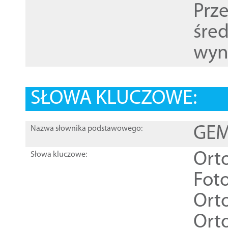
Prz
śre
wyn
SŁOWA KLUCZOWE:
GEME
Nazwa słownika podstawowego:
Ort
Słowa kluczowe:
Foto
Ort
Ort