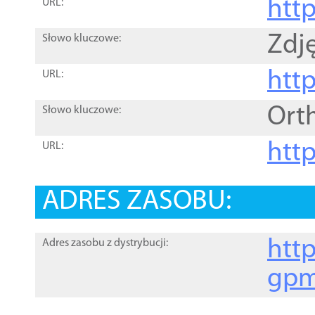
htt
URL:
Zdję
Słowo kluczowe:
htt
URL:
Ort
Słowo kluczowe:
http
URL:
ADRES ZASOBU:
http
Adres zasobu z dystrybucji:
gpm