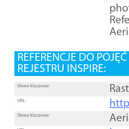
pho
Refe
Aer
REFERENCJE DO POJĘ
REJESTRU INSPIRE:
Rast
Słowo kluczowe:
htt
URL:
Aer
Słowo kluczowe: