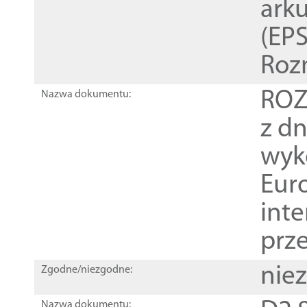
ark
(EPS
Roz
ROZ
Nazwa dokumentu:
z dn
wyk
Euro
inte
prz
nie
Zgodne/niezgodne:
Nazwa dokumentu: