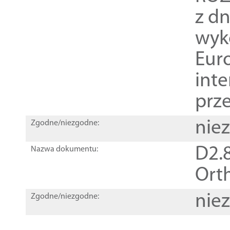
z dn
wyk
Euro
inte
prz
nie
Zgodne/niezgodne:
D2.8
Nazwa dokumentu:
Orth
nie
Zgodne/niezgodne: