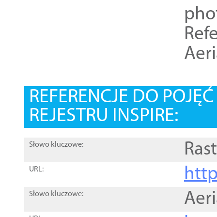
pho
Refe
Aer
REFERENCJE DO POJĘ
REJESTRU INSPIRE:
Rast
Słowo kluczowe:
htt
URL:
Aer
Słowo kluczowe: