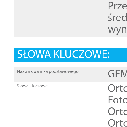
Prz
śre
wyn
SŁOWA KLUCZOWE:
GEME
Nazwa słownika podstawowego:
Ort
Słowa kluczowe:
Foto
Ort
Ort