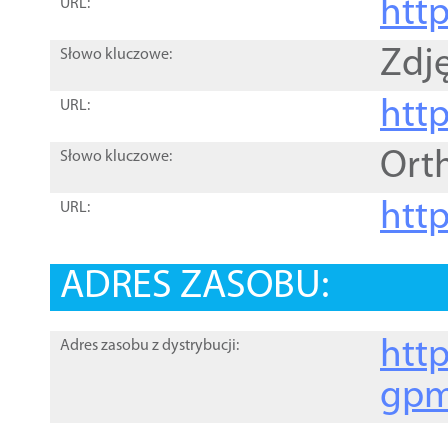
htt
URL:
Zdję
Słowo kluczowe:
htt
URL:
Ort
Słowo kluczowe:
http
URL:
ADRES ZASOBU:
http
Adres zasobu z dystrybucji:
gpm