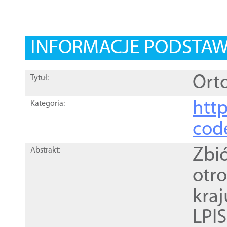
INFORMACJE PODSTA
Orto
Tytuł:
http
Kategoria:
cod
Zbi
Abstrakt:
otr
kra
LPI