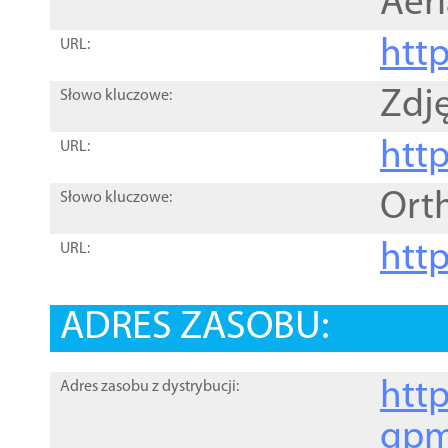
Aer
htt
URL:
Zdję
Słowo kluczowe:
htt
URL:
Ort
Słowo kluczowe:
http
URL:
ADRES ZASOBU:
http
Adres zasobu z dystrybucji:
gpm