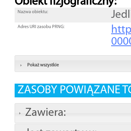
Obiekt fizjograficzny:
Jedl
Nazwa obiektu:
http
Adres URI zasobu PRNG:
000
Pokaż wszystkie
ZASOBY POWIĄZANE T
Zawiera: