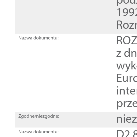
pod
1992
Roz
ROZ
Nazwa dokumentu:
z dn
wyk
Euro
inte
prz
nie
Zgodne/niezgodne:
D2.8
Nazwa dokumentu: