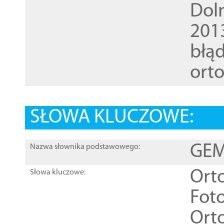
Dol
201
błąd
ort
SŁOWA KLUCZOWE:
GEME
Nazwa słownika podstawowego:
Ort
Słowa kluczowe:
Foto
Ort