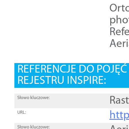
Ort
pho
Refe
Aer
REFERENCJE DO POJĘ
REJESTRU INSPIRE:
Rast
Słowo kluczowe:
htt
URL:
Słowo kluczowe: