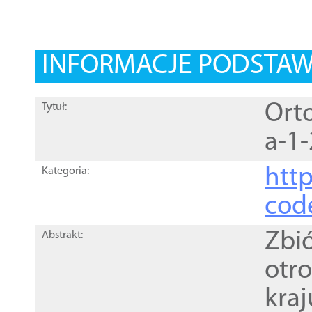
INFORMACJE PODSTA
Orto
Tytuł:
a-1-
http
Kategoria:
cod
Zbi
Abstrakt:
otr
kra