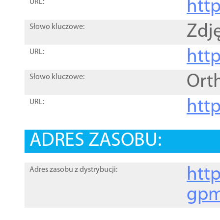
htt
URL:
Zdję
Słowo kluczowe:
htt
URL:
Ort
Słowo kluczowe:
http
URL:
ADRES ZASOBU:
http
Adres zasobu z dystrybucji:
gpm