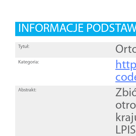
INFORMACJE PODSTA
Orto
Tytuł:
http
Kategoria:
cod
Zbi
Abstrakt:
otr
kra
LPI