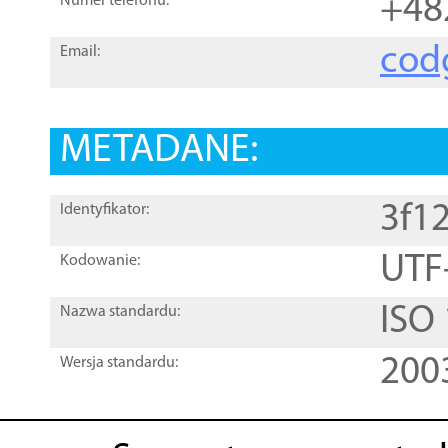
+48
Numer telefonu:
cod
Email:
METADANE:
3f1
Identyfikator:
UTF
Kodowanie:
ISO
Nazwa standardu:
200
Wersja standardu: