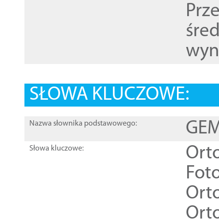
Prz
śre
wyn
SŁOWA KLUCZOWE:
GEME
Nazwa słownika podstawowego:
Ort
Słowa kluczowe:
Foto
Ort
Ort