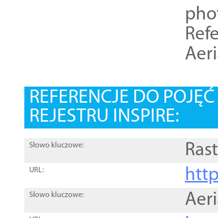
pho
Refe
Aer
REFERENCJE DO POJĘ
REJESTRU INSPIRE:
Rast
Słowo kluczowe:
htt
URL:
Aer
Słowo kluczowe: