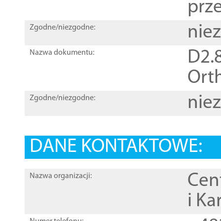
prz
nie
Zgodne/niezgodne:
D2.8
Nazwa dokumentu:
Orth
nie
Zgodne/niezgodne:
DANE KONTAKTOWE:
Cen
Nazwa organizacji:
i Ka