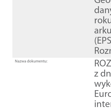
Geod
dan
rok
ark
(EPS
Roz
ROZ
Nazwa dokumentu:
z dn
wyk
Euro
inte