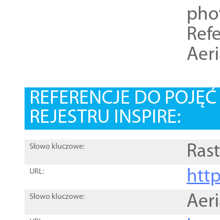
pho
Refe
Aer
REFERENCJE DO POJĘ
REJESTRU INSPIRE:
Rast
Słowo kluczowe:
htt
URL:
Aer
Słowo kluczowe: