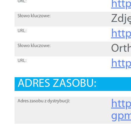
htt
URL:
Zdję
Słowo kluczowe:
htt
URL:
Ort
Słowo kluczowe:
http
URL:
ADRES ZASOBU:
http
Adres zasobu z dystrybucji:
gpm