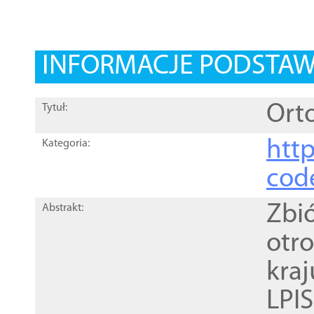
INFORMACJE PODSTA
Orto
Tytuł:
http
Kategoria:
cod
Zbi
Abstrakt:
otr
kra
LPI