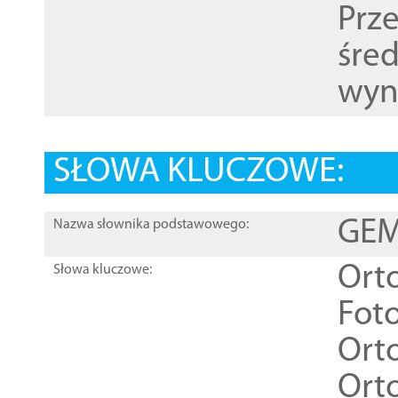
Prz
śre
wyn
SŁOWA KLUCZOWE:
GEME
Nazwa słownika podstawowego:
Ort
Słowa kluczowe:
Foto
Ort
Ort