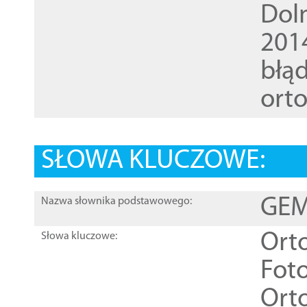
Dol
201
błąd
ort
SŁOWA KLUCZOWE:
GEME
Nazwa słownika podstawowego:
Ort
Słowa kluczowe:
Foto
Ort