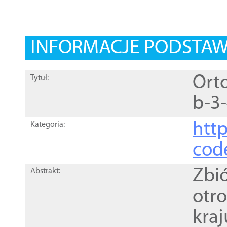
INFORMACJE PODSTA
Orto
Tytuł:
b-3
http
Kategoria:
cod
Zbi
Abstrakt:
otr
kra