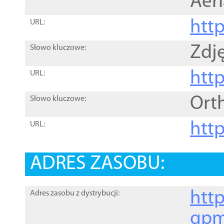
Aer
htt
URL:
Zdję
Słowo kluczowe:
htt
URL:
Ort
Słowo kluczowe:
http
URL:
ADRES ZASOBU:
http
Adres zasobu z dystrybucji:
gpm