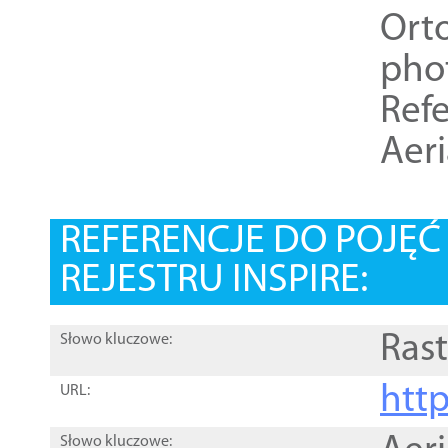
Ort
pho
Refe
Aer
REFERENCJE DO POJĘ
REJESTRU INSPIRE:
Rast
Słowo kluczowe:
htt
URL:
Słowo kluczowe: