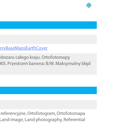
ageryBaseMapsEarthCover
bszaru całego kraju. Ortofotomapy
05. Przestrzeń barwna: B/W. Maksymalny błąd
referencyjne
,
Ortofotogram
,
Ortofotomapa
Land image
,
Land photography
,
Referential