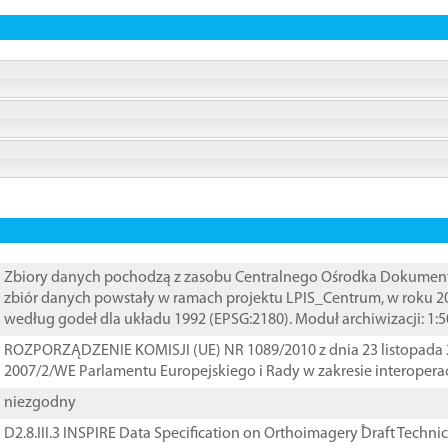
Zbiory danych pochodzą z zasobu Centralnego Ośrodka Dokumentacj
zbiór danych powstały w ramach projektu LPIS_Centrum, w roku 2
według godeł dla układu 1992 (EPSG:2180). Moduł archiwizacji: 1:5
ROZPORZĄDZENIE KOMISJI (UE) NR 1089/2010 z dnia 23 listopada 
2007/2/WE Parlamentu Europejskiego i Rady w zakresie interopera
niezgodny
D2.8.III.3 INSPIRE Data Specification on Orthoimagery ֠Draft Techni