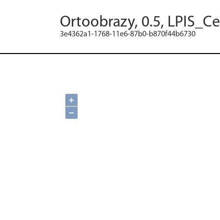
Ortoobrazy, 0.5, LPIS_C
3e4362a1-1768-11e6-87b0-b870f44b6730
+
−