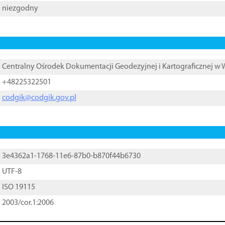
niezgodny
Centralny Ośrodek Dokumentacji Geodezyjnej i Kartograficznej w
+48225322501
codgik@codgik.gov.pl
3e4362a1-1768-11e6-87b0-b870f44b6730
UTF-8
ISO 19115
2003/cor.1:2006