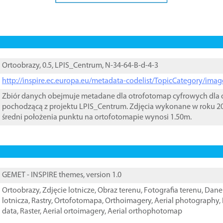
Ortoobrazy, 0.5, LPIS_Centrum, N-34-64-B-d-4-3
http://inspire.ec.europa.eu/metadata-codelist/TopicCategory/im
Zbiór danych obejmuje metadane dla otrofotomap cyfrowych dla o
pochodzącą z projektu LPIS_Centrum. Zdjęcia wykonane w roku 20
średni położenia punktu na ortofotomapie wynosi 1.50m.
GEMET - INSPIRE themes, version 1.0
Ortoobrazy
,
Zdjęcie lotnicze
,
Obraz terenu
,
Fotografia terenu
,
Dane 
lotnicza
,
Rastry
,
Ortofotomapa
,
Orthoimagery
,
Aerial photography
,
data
,
Raster
,
Aerial ortoimagery
,
Aerial orthophotomap