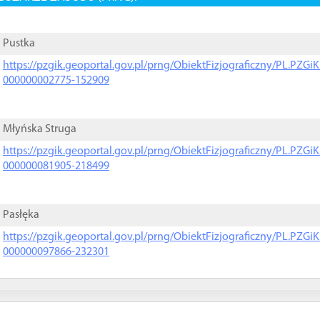
Pustka
https://pzgik.geoportal.gov.pl/prng/ObiektFizjograficzny/PL.PZG
000000002775-152909
Młyńska Struga
https://pzgik.geoportal.gov.pl/prng/ObiektFizjograficzny/PL.PZG
000000081905-218499
Pasłęka
https://pzgik.geoportal.gov.pl/prng/ObiektFizjograficzny/PL.PZG
000000097866-232301