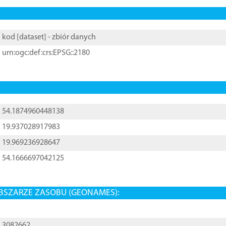
kod [
dataset
] - zbiór danych
urn:ogc:def:crs:EPSG::2180
54.1874960448138
19.937028917983
19.969236928647
54.1666697042125
BSZARZE ZASOBU (GEONAMES):
3082662