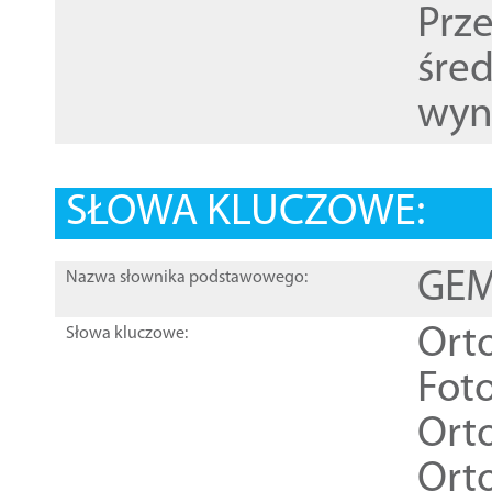
Prz
śre
wyn
SŁOWA KLUCZOWE:
GEME
Nazwa słownika podstawowego:
Ort
Słowa kluczowe:
Foto
Ort
Ort