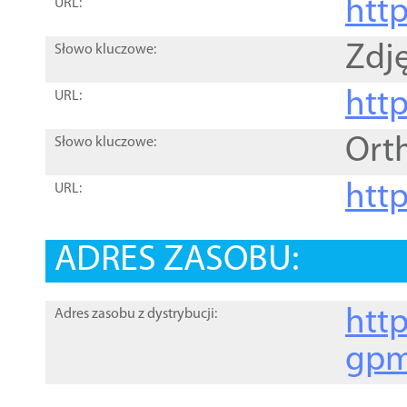
htt
URL:
Zdję
Słowo kluczowe:
htt
URL:
Ort
Słowo kluczowe:
http
URL:
ADRES ZASOBU:
http
Adres zasobu z dystrybucji:
gpm