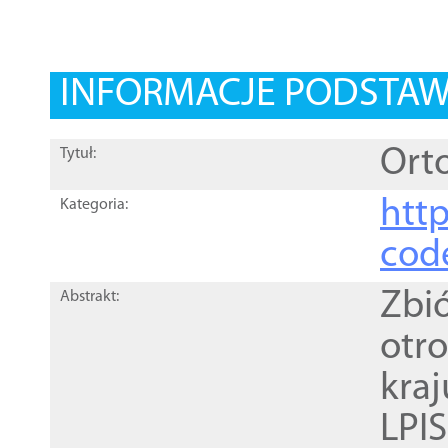
INFORMACJE PODSTA
Orto
Tytuł:
http
Kategoria:
cod
Zbi
Abstrakt:
otr
kra
LPI