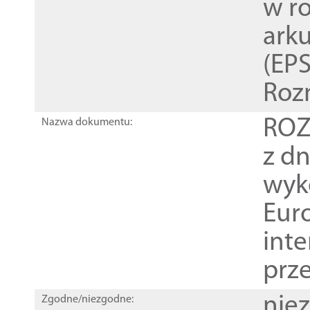
w r
ark
(EPS
Roz
ROZ
Nazwa dokumentu:
z dn
wyk
Euro
inte
prz
nie
Zgodne/niezgodne: