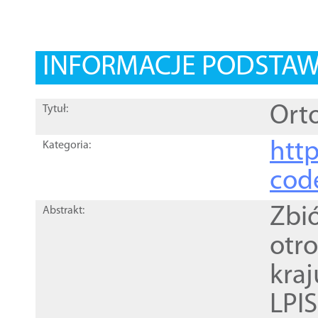
INFORMACJE PODSTA
Orto
Tytuł:
http
Kategoria:
cod
Zbi
Abstrakt:
otr
kra
LPI