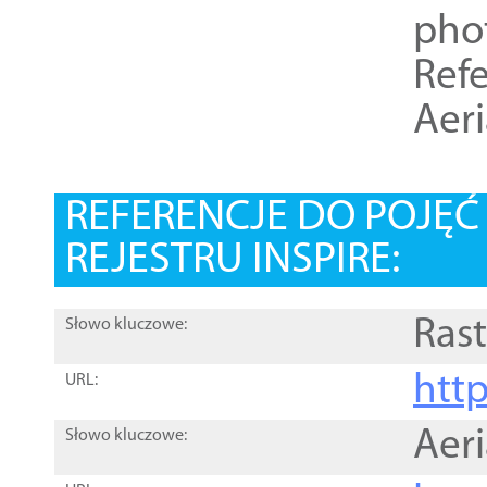
pho
Refe
Aer
REFERENCJE DO POJĘ
REJESTRU INSPIRE:
Rast
Słowo kluczowe:
htt
URL:
Aer
Słowo kluczowe: