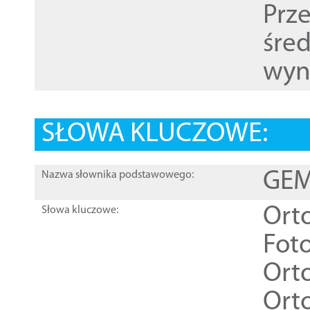
Prz
śre
wyn
SŁOWA KLUCZOWE:
GEME
Nazwa słownika podstawowego:
Ort
Słowa kluczowe:
Foto
Ort
Ort