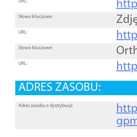
htt
URL:
Zdję
Słowo kluczowe:
htt
URL:
Ort
Słowo kluczowe:
http
URL:
ADRES ZASOBU:
http
Adres zasobu z dystrybucji:
gpm