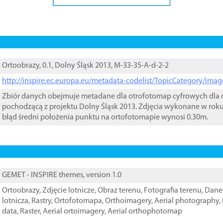
Ortoobrazy, 0.1, Dolny Śląsk 2013, M-33-35-A-d-2-2
http://inspire.ec.europa.eu/metadata-codelist/TopicCategory/im
Zbiór danych obejmuje metadane dla otrofotomap cyfrowych dla o
pochodzącą z projektu Dolny Śląsk 2013. Zdjęcia wykonane w rok
błąd średni położenia punktu na ortofotomapie wynosi 0.30m.
GEMET - INSPIRE themes, version 1.0
Ortoobrazy
,
Zdjęcie lotnicze
,
Obraz terenu
,
Fotografia terenu
,
Dane 
lotnicza
,
Rastry
,
Ortofotomapa
,
Orthoimagery
,
Aerial photography
,
data
,
Raster
,
Aerial ortoimagery
,
Aerial orthophotomap