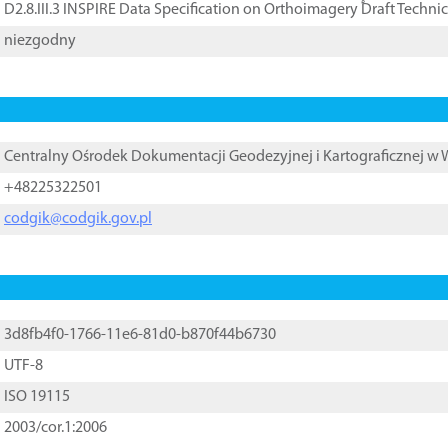
D2.8.III.3 INSPIRE Data Specification on Orthoimagery ֠Draft Techni
niezgodny
Centralny Ośrodek Dokumentacji Geodezyjnej i Kartograficznej w
+48225322501
codgik@codgik.gov.pl
3d8fb4f0-1766-11e6-81d0-b870f44b6730
UTF-8
ISO 19115
2003/cor.1:2006