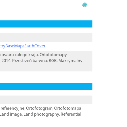
ageryBaseMapsEarthCover
bszaru całego kraju. Ortofotomapy
u 2014. Przestrzeń barwna: RGB. Maksymalny
referencyjne
,
Ortofotogram
,
Ortofotomapa
Land image
,
Land photography
,
Referential