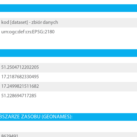
kod [
dataset
] - zbiór danych
urn:ogc:def:crs:EPSG::2180
51.2504712202205
17.2187682330495
17.2499821511682
51.228694717285
BSZARZE ZASOBU (GEONAMES):
8629491