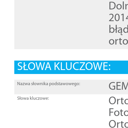
Dol
201
błąd
ort
SŁOWA KLUCZOWE:
GEME
Nazwa słownika podstawowego:
Ort
Słowa kluczowe:
Foto
Ort