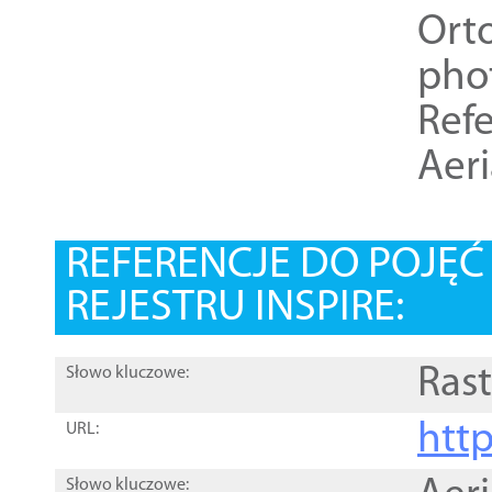
Ort
pho
Refe
Aer
REFERENCJE DO POJĘ
REJESTRU INSPIRE:
Rast
Słowo kluczowe:
htt
URL:
Słowo kluczowe: