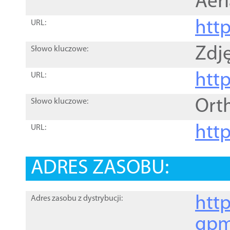
Aer
htt
URL:
Zdję
Słowo kluczowe:
htt
URL:
Ort
Słowo kluczowe:
http
URL:
ADRES ZASOBU:
http
Adres zasobu z dystrybucji:
gpm