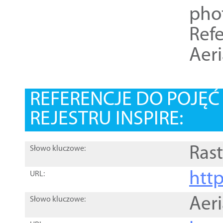
pho
Refe
Aer
REFERENCJE DO POJĘ
REJESTRU INSPIRE:
Rast
Słowo kluczowe:
htt
URL:
Aer
Słowo kluczowe: