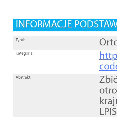
INFORMACJE PODSTA
Orto
Tytuł:
http
Kategoria:
cod
Zbi
Abstrakt:
otr
kra
LPI