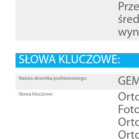
Prz
śre
wyn
SŁOWA KLUCZOWE:
GEME
Nazwa słownika podstawowego:
Ort
Słowa kluczowe:
Foto
Ort
Ort