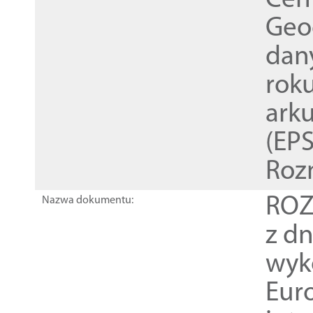
Cen
Geod
dan
rok
ark
(EPS
Roz
ROZ
Nazwa dokumentu:
z dn
wyk
Euro