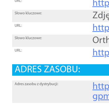
htt
URL:
Zdję
Słowo kluczowe:
htt
URL:
Ort
Słowo kluczowe:
http
URL:
ADRES ZASOBU:
http
Adres zasobu z dystrybucji:
gpm