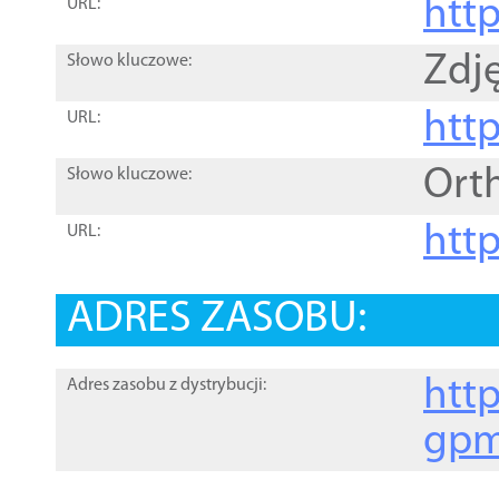
htt
URL:
Zdję
Słowo kluczowe:
htt
URL:
Ort
Słowo kluczowe:
http
URL:
ADRES ZASOBU:
http
Adres zasobu z dystrybucji:
gpm