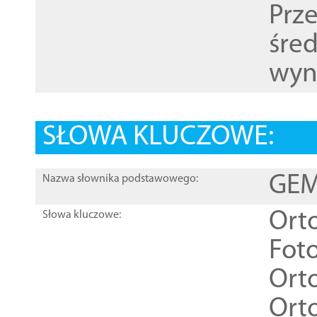
Prz
śre
wyn
SŁOWA KLUCZOWE:
GEME
Nazwa słownika podstawowego:
Ort
Słowa kluczowe:
Foto
Ort
Ort