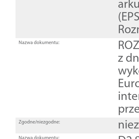
ark
(EPS
Roz
ROZ
Nazwa dokumentu:
z dn
wyk
Euro
inte
prz
nie
Zgodne/niezgodne:
Nazwa dokumentu: