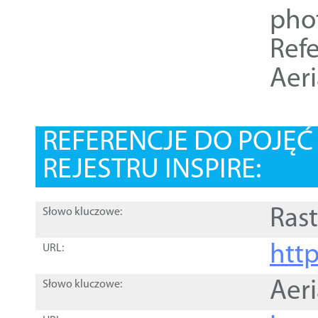
pho
Refe
Aer
REFERENCJE DO POJĘ
REJESTRU INSPIRE:
Rast
Słowo kluczowe:
htt
URL:
Aer
Słowo kluczowe: