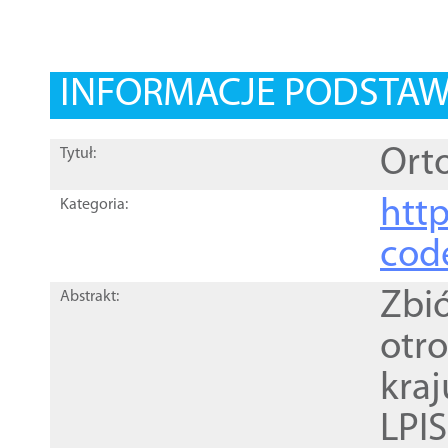
INFORMACJE PODSTA
Orto
Tytuł:
http
Kategoria:
cod
Zbi
Abstrakt:
otr
kra
LPI