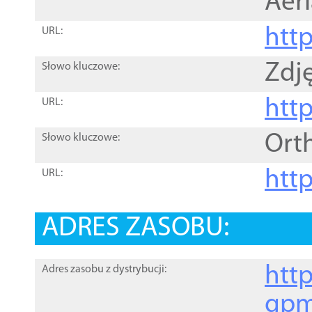
Aer
htt
URL:
Zdję
Słowo kluczowe:
htt
URL:
Ort
Słowo kluczowe:
http
URL:
ADRES ZASOBU:
http
Adres zasobu z dystrybucji:
gpm