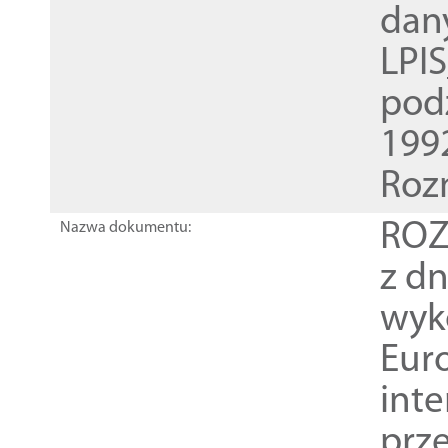
dan
LPI
pod
1992
Roz
ROZ
Nazwa dokumentu:
z dn
wyk
Euro
inte
prz