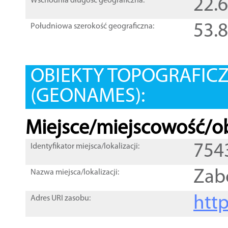
22.
Wschodnia długość geograficzna:
53.
Południowa szerokość geograficzna:
OBIEKTY TOPOGRAFIC
(GEONAMES):
Miejsce/miejscowość/ob
754
Identyfikator miejsca/lokalizacji:
Zab
Nazwa miejsca/lokalizacji:
htt
Adres URI zasobu: