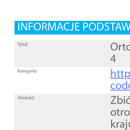
INFORMACJE PODSTA
Orto
Tytuł:
4
http
Kategoria:
cod
Zbi
Abstrakt:
otr
kra