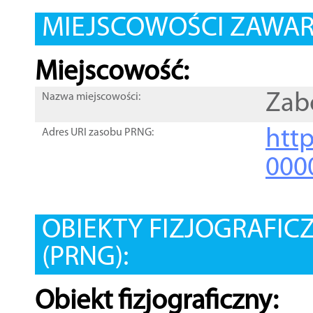
MIEJSCOWOŚCI ZAWART
Miejscowość:
Zab
Nazwa miejscowości:
htt
Adres URI zasobu PRNG:
000
OBIEKTY FIZJOGRAFIC
(PRNG):
Obiekt fizjograficzny: