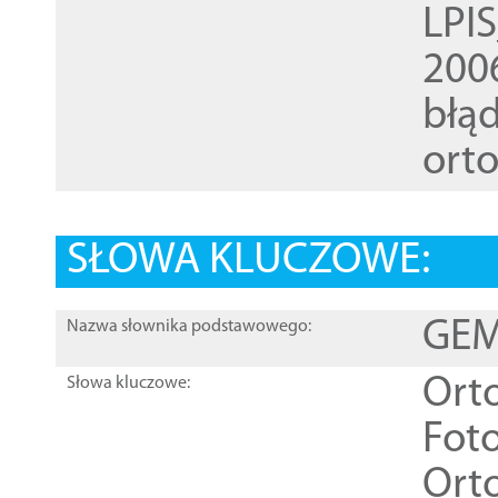
LPI
200
błąd
ort
SŁOWA KLUCZOWE:
GEME
Nazwa słownika podstawowego:
Ort
Słowa kluczowe:
Foto
Ort