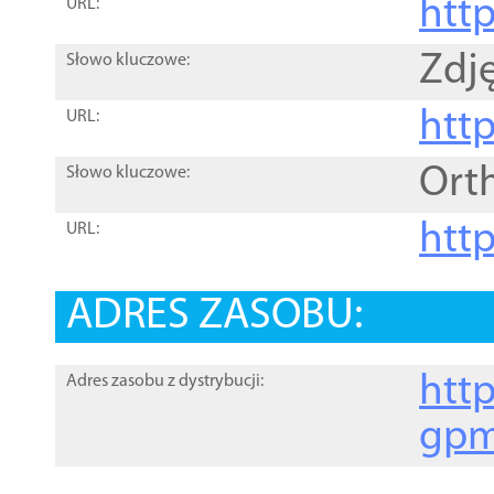
htt
URL:
Zdję
Słowo kluczowe:
htt
URL:
Ort
Słowo kluczowe:
http
URL:
ADRES ZASOBU:
http
Adres zasobu z dystrybucji:
gpm