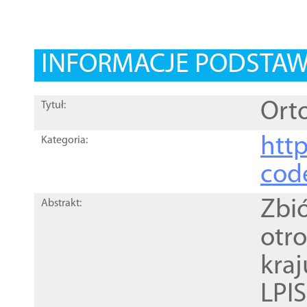
INFORMACJE PODSTA
Orto
Tytuł:
http
Kategoria:
cod
Zbi
Abstrakt:
otr
kra
LPI