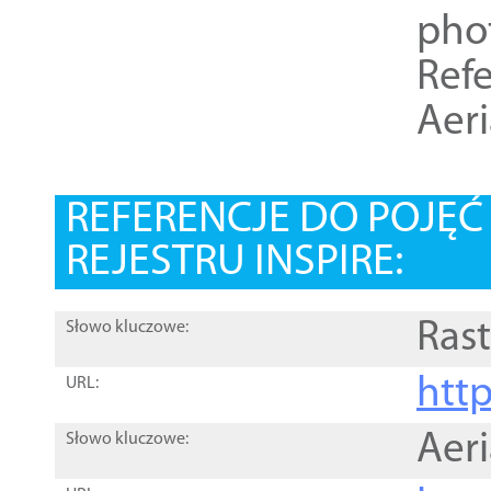
pho
Refe
Aer
REFERENCJE DO POJĘ
REJESTRU INSPIRE:
Rast
Słowo kluczowe:
htt
URL:
Aer
Słowo kluczowe: