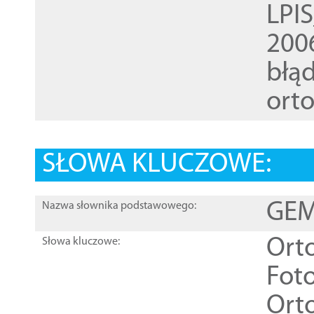
LPI
200
błąd
ort
SŁOWA KLUCZOWE:
GEME
Nazwa słownika podstawowego:
Ort
Słowa kluczowe:
Foto
Ort