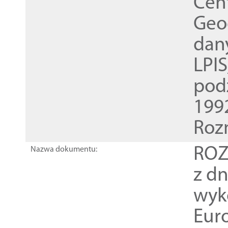
Cen
Geod
dan
LPI
pod
1992
Roz
ROZ
Nazwa dokumentu:
z dn
wyk
Euro