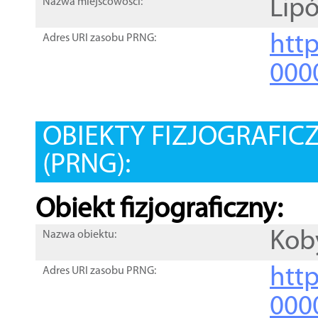
Lip
Nazwa miejscowości:
htt
Adres URI zasobu PRNG:
000
OBIEKTY FIZJOGRAFIC
(PRNG):
Obiekt fizjograficzny:
Koby
Nazwa obiektu:
http
Adres URI zasobu PRNG:
000