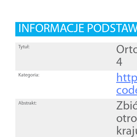
INFORMACJE PODSTA
Orto
Tytuł:
4
http
Kategoria:
cod
Zbi
Abstrakt:
otr
kra