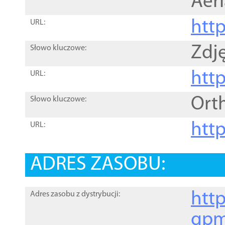
Aer
htt
URL:
Zdję
Słowo kluczowe:
htt
URL:
Ort
Słowo kluczowe:
http
URL:
ADRES ZASOBU:
http
Adres zasobu z dystrybucji:
gpm