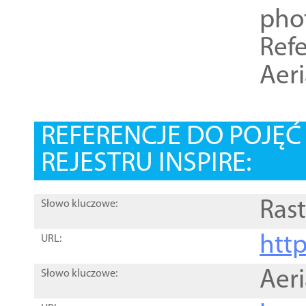
pho
Refe
Aer
REFERENCJE DO POJĘ
REJESTRU INSPIRE:
Rast
Słowo kluczowe:
htt
URL:
Aer
Słowo kluczowe: