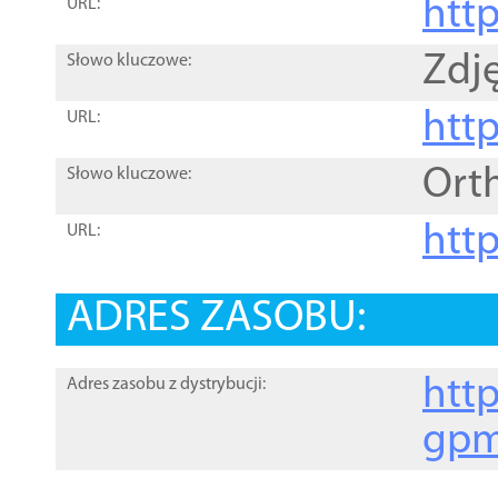
htt
URL:
Zdję
Słowo kluczowe:
htt
URL:
Ort
Słowo kluczowe:
http
URL:
ADRES ZASOBU:
http
Adres zasobu z dystrybucji:
gpm