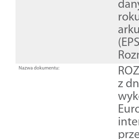
dan
rok
ark
(EPS
Roz
ROZ
Nazwa dokumentu:
z dn
wyk
Euro
inte
prz