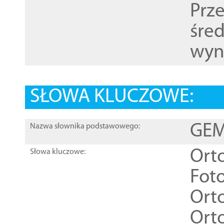
Prz
śre
wyn
SŁOWA KLUCZOWE:
GEME
Nazwa słownika podstawowego:
Ort
Słowa kluczowe:
Foto
Ort
Ort