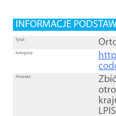
INFORMACJE PODSTA
Orto
Tytuł:
http
Kategoria:
cod
Zbi
Abstrakt:
otr
kra
LPI