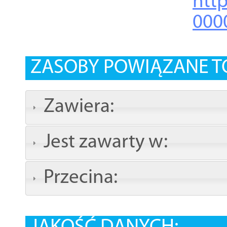
http
000
ZASOBY POWIĄZANE T
Zawiera:
Jest zawarty w:
Przecina: