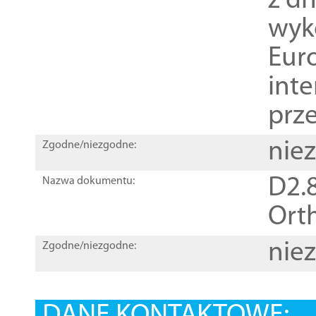
z dn
wyk
Euro
inte
prz
nie
Zgodne/niezgodne:
D2.8
Nazwa dokumentu:
Orth
nie
Zgodne/niezgodne: