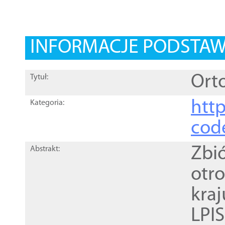
INFORMACJE PODSTA
Orto
Tytuł:
http
Kategoria:
cod
Zbi
Abstrakt:
otr
kra
LPI