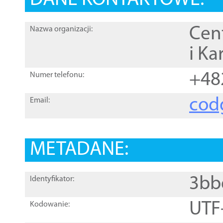
DANE KONTAKTOWE:
Cen
Nazwa organizacji:
i Ka
+48
Numer telefonu:
cod
Email:
METADANE:
3bb
Identyfikator:
UTF
Kodowanie: