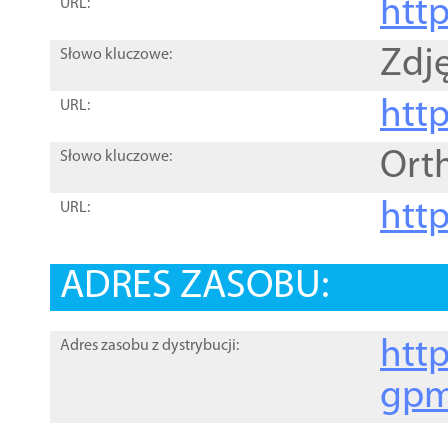
htt
URL:
Zdję
Słowo kluczowe:
htt
URL:
Ort
Słowo kluczowe:
http
URL:
ADRES ZASOBU:
http
Adres zasobu z dystrybucji:
gpm