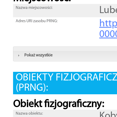
Lub
Nazwa miejscowości:
htt
Adres URI zasobu PRNG:
000
Pokaż wszystkie
OBIEKTY FIZJOGRAFIC
(PRNG):
Obiekt fizjograficzny:
Kob
Nazwa obiektu: