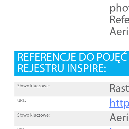
pho
Refe
Aer
REFERENCJE DO POJĘ
REJESTRU INSPIRE:
Rast
Słowo kluczowe:
htt
URL:
Aer
Słowo kluczowe: