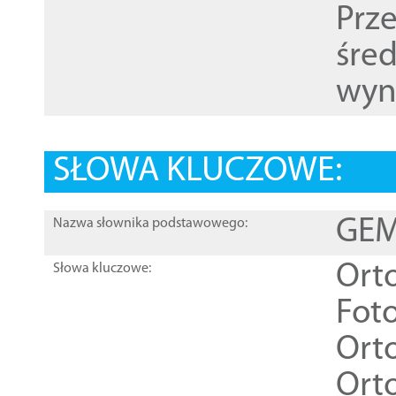
Prz
śre
wyn
SŁOWA KLUCZOWE:
GEME
Nazwa słownika podstawowego:
Ort
Słowa kluczowe:
Foto
Ort
Ort