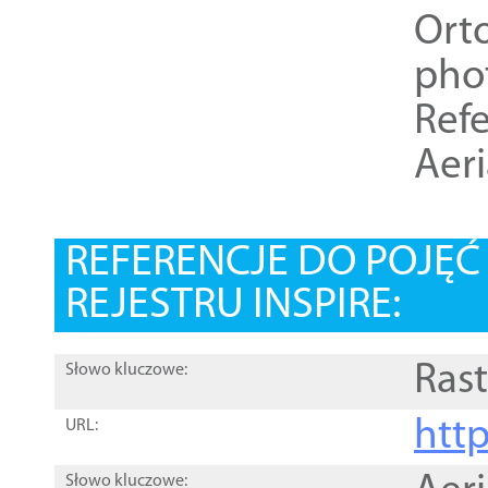
Ort
pho
Refe
Aer
REFERENCJE DO POJĘ
REJESTRU INSPIRE:
Rast
Słowo kluczowe:
htt
URL:
Słowo kluczowe: