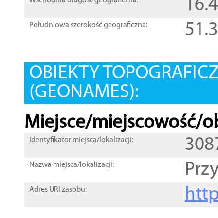
16.
Wschodnia długość geograficzna:
51.
Południowa szerokość geograficzna:
OBIEKTY TOPOGRAFIC
(GEONAMES):
Miejsce/miejscowość/ob
308
Identyfikator miejsca/lokalizacji:
Prz
Nazwa miejsca/lokalizacji:
htt
Adres URI zasobu: