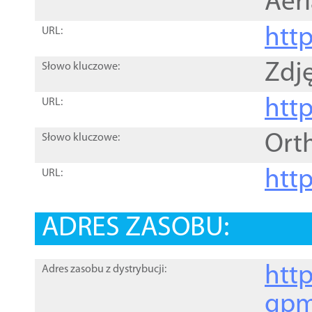
Aer
htt
URL:
Zdję
Słowo kluczowe:
htt
URL:
Ort
Słowo kluczowe:
http
URL:
ADRES ZASOBU:
http
Adres zasobu z dystrybucji:
gpm