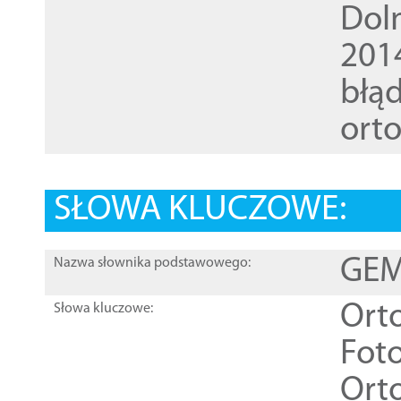
Dol
201
błąd
ort
SŁOWA KLUCZOWE:
GEME
Nazwa słownika podstawowego:
Ort
Słowa kluczowe:
Foto
Ort