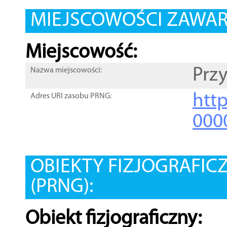
MIEJSCOWOŚCI ZAWART
Miejscowość:
Prz
Nazwa miejscowości:
htt
Adres URI zasobu PRNG:
000
OBIEKTY FIZJOGRAFIC
(PRNG):
Obiekt fizjograficzny: