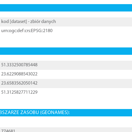
kod [
dataset
] - zbiór danych
urn:ogc:def:crs:EPSG::2180
51.3332500785448
23.6229088543022
23.6583562050142
51.3125827711229
BSZARZE ZASOBU (GEONAMES):
774681