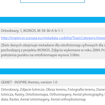
Ortoobrazy, 1, IKONOS, M-34-36-A-b-1-1
http://inspire.ec.europa.eu/metadata-codelist/TopicCategory/im
Zbiór danych obejmuje metadane dla otrofotomap cyfrowych dla o
pochodzącą z projektu IKONOS. Zdjęcia wykonane w roku 2004. Pr
położenia punktu na ortofotomapie wynosi 3.00m.
GEMET - INSPIRE themes, version 1.0
Ortoobrazy
,
Zdjęcie lotnicze
,
Obraz terenu
,
Fotografia terenu
,
Dane 
lotnicza
,
Rastry
,
Ortofotomapa
,
Orthoimagery
,
Aerial photography
,
data
,
Raster
,
Aerial ortoimagery
,
Aerial orthophotomap