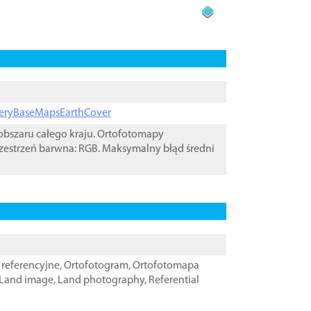
ageryBaseMapsEarthCover
bszaru całego kraju. Ortofotomapy
zestrzeń barwna: RGB. Maksymalny błąd średni
referencyjne
,
Ortofotogram
,
Ortofotomapa
Land image
,
Land photography
,
Referential