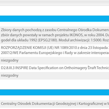
Zbiory danych pochodzą z zasobu Centralnego Ośrodka Dokumentacj
zbiór danych powstały w ramach projektu IKONOS, w roku 2004. D
godeł dla układu 1992 (EPSG:2180). Moduł archiwizacji: 1:5000. Ro
ROZPORZĄDZENIE KOMISJI (UE) NR 1089/2010 z dnia 23 listopada 
2007/2/WE Parlamentu Europejskiego i Rady w zakresie interopera
niezgodny
D2.8.III.3 INSPIRE Data Specification on Orthoimagery ֠Draft Techni
niezgodny
Centralny Ośrodek Dokumentacji Geodezyjnej i Kartograficznej w