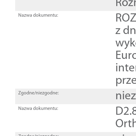
Roz
ROZ
Nazwa dokumentu:
z dn
wyk
Euro
inte
prz
nie
Zgodne/niezgodne:
D2.8
Nazwa dokumentu:
Orth