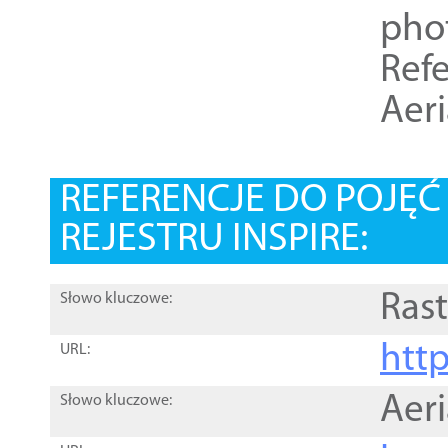
pho
Refe
Aer
REFERENCJE DO POJĘ
REJESTRU INSPIRE:
Rast
Słowo kluczowe:
htt
URL:
Aer
Słowo kluczowe: