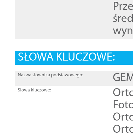
Prz
śre
wyn
SŁOWA KLUCZOWE:
GEME
Nazwa słownika podstawowego:
Ort
Słowa kluczowe:
Foto
Ort
Ort