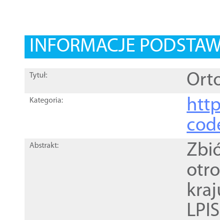
INFORMACJE PODSTA
Orto
Tytuł:
http
Kategoria:
cod
Zbi
Abstrakt:
otr
kra
LPI