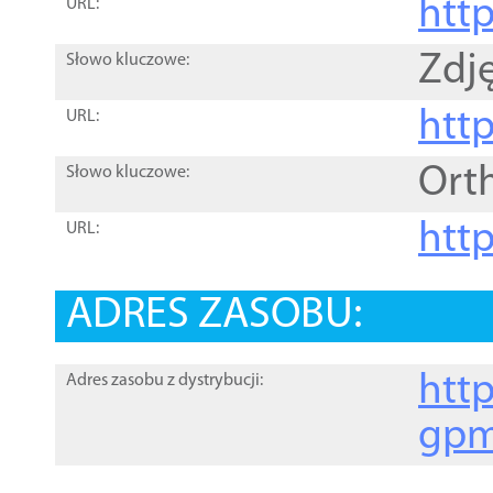
htt
URL:
Zdję
Słowo kluczowe:
htt
URL:
Ort
Słowo kluczowe:
http
URL:
ADRES ZASOBU:
http
Adres zasobu z dystrybucji:
gpm