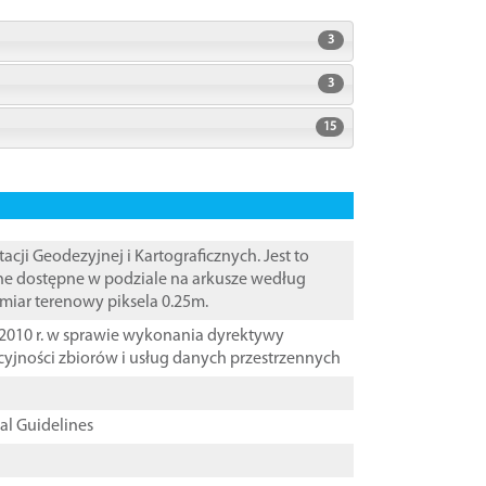
3
3
15
i Geodezyjnej i Kartograficznych. Jest to
ane dostępne w podziale na arkusze według
zmiar terenowy piksela 0.25m.
2010 r. w sprawie wykonania dyrektywy
cyjności zbiorów i usług danych przestrzennych
cal Guidelines