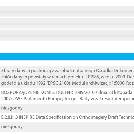
Zbiory danych pochodzą z zasobu Centralnego Ośrodka Dokumentacj
zbiór danych powstały w ramach projektu LPIS85, w roku 2009. D
godeł dla układu 1992 (EPSG:2180). Moduł archiwizacji: 1:5000. Ro
ROZPORZĄDZENIE KOMISJI (UE) NR 1089/2010 z dnia 23 listopada 
2007/2/WE Parlamentu Europejskiego i Rady w zakresie interopera
niezgodny
D2.8.III.3 INSPIRE Data Specification on Orthoimagery ֠Draft Techni
niezgodny