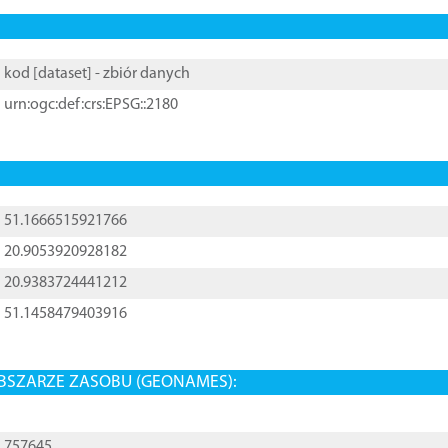
kod [
dataset
] - zbiór danych
urn:ogc:def:crs:EPSG::2180
51.1666515921766
20.9053920928182
20.9383724441212
51.1458479403916
BSZARZE ZASOBU (GEONAMES):
757645