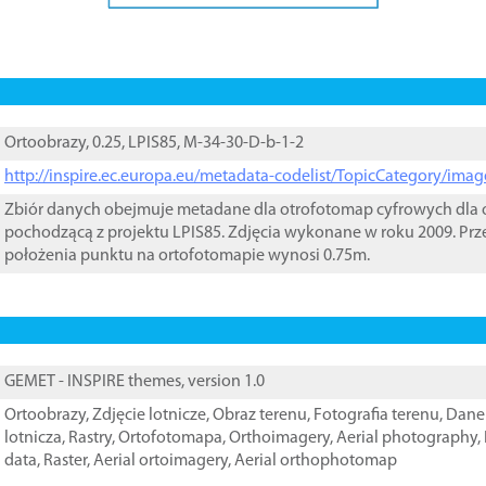
Ortoobrazy, 0.25, LPIS85, M-34-30-D-b-1-2
http://inspire.ec.europa.eu/metadata-codelist/TopicCategory/im
Zbiór danych obejmuje metadane dla otrofotomap cyfrowych dla o
pochodzącą z projektu LPIS85. Zdjęcia wykonane w roku 2009. Prz
położenia punktu na ortofotomapie wynosi 0.75m.
GEMET - INSPIRE themes, version 1.0
Ortoobrazy
,
Zdjęcie lotnicze
,
Obraz terenu
,
Fotografia terenu
,
Dane 
lotnicza
,
Rastry
,
Ortofotomapa
,
Orthoimagery
,
Aerial photography
,
data
,
Raster
,
Aerial ortoimagery
,
Aerial orthophotomap