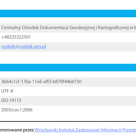
Centralny Ośrodek Dokumentacji Geodezyjnej i Kartograficznej w
+48225322501
codgik@codgik.gov.pl
3b64c1cf-176a-11e6-aff3-b870f44b6730
UTF-8
ISO 19115
2003/cor.1:2006
enerowane przez
Wrocławski Instytut Zastosowań Informacji Przestrz