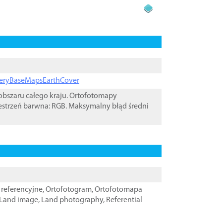
ageryBaseMapsEarthCover
bszaru całego kraju. Ortofotomapy
estrzeń barwna: RGB. Maksymalny błąd średni
referencyjne
,
Ortofotogram
,
Ortofotomapa
Land image
,
Land photography
,
Referential