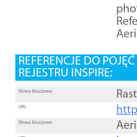
pho
Refe
Aer
REFERENCJE DO POJĘ
REJESTRU INSPIRE:
Rast
Słowo kluczowe:
htt
URL:
Aer
Słowo kluczowe: