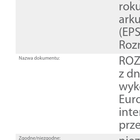
rok
ark
(EPS
Roz
ROZ
Nazwa dokumentu:
z dn
wyk
Euro
inte
prz
Zgodne/niezgodne: