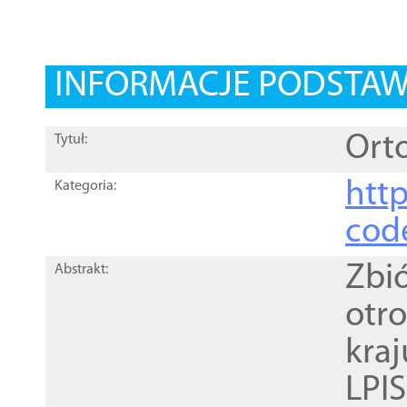
INFORMACJE PODSTA
Orto
Tytuł:
http
Kategoria:
cod
Zbi
Abstrakt:
otr
kra
LPI