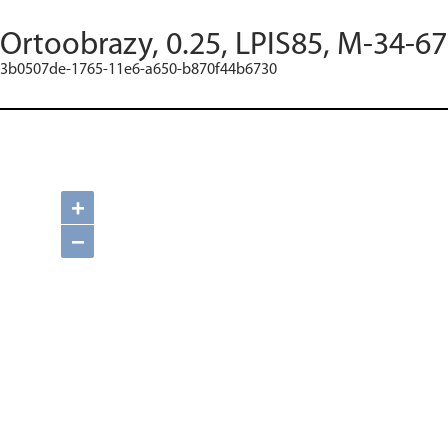
Ortoobrazy, 0.25, LPIS85, M-34-6
3b0507de-1765-11e6-a650-b870f44b6730
+
−