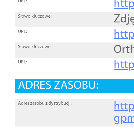
htt
URL:
Zdję
Słowo kluczowe:
htt
URL:
Ort
Słowo kluczowe:
http
URL:
ADRES ZASOBU:
http
Adres zasobu z dystrybucji:
gpm