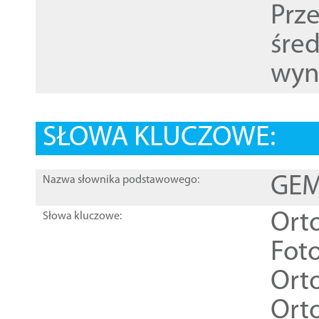
Prz
śre
wyn
SŁOWA KLUCZOWE:
GEME
Nazwa słownika podstawowego:
Ort
Słowa kluczowe:
Foto
Ort
Ort