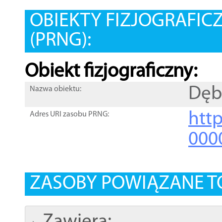
OBIEKTY FIZJOGRAFIC
(PRNG):
Obiekt fizjograficzny:
Dęb
Nazwa obiektu:
http
Adres URI zasobu PRNG:
000
ZASOBY POWIĄZANE T