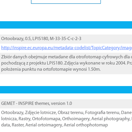
Ortoobrazy, 0.5, LPIS180, M-33-35-C-c-2-3
http://inspire.ec.europa.eu/metadata-codelist/TopicCategory/im
Zbiór danych obejmuje metadane dla otrofotomap cyfrowych dla o
pochodzącą z projektu LPIS180. Zdjęcia wykonane w roku 2004. Pr
położenia punktu na ortofotomapie wynosi 1.50m.
GEMET - INSPIRE themes, version 1.0
Ortoobrazy
,
Zdjęcie lotnicze
,
Obraz terenu
,
Fotografia terenu
,
Dane 
lotnicza
,
Rastry
,
Ortofotomapa
,
Orthoimagery
,
Aerial photography
,
data
,
Raster
,
Aerial ortoimagery
,
Aerial orthophotomap