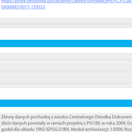
https://pzgik.geoportal.gov.pl/prng/ObiektFizjograficzny/PL.PZG
000000010017-159553
Zbiory danych pochodzą z zasobu Centralnego Ośrodka Dokumentacj
zbiór danych powstały w ramach projektu LPIS180, w roku 2004. 
godeł dla układu 1992 (EPSG:2180). Moduł archiwizacji: 1:5000. Ro