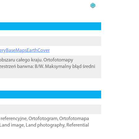
ageryBaseMapsEarthCover
bszaru całego kraju. Ortofotomapy
zestrzeń barwna: B/W. Maksymalny błąd średni
referencyjne
,
Ortofotogram
,
Ortofotomapa
Land image
,
Land photography
,
Referential