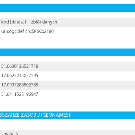
kod [
dataset
] - zbiór danych
urn:ogc:def:crs:EPSG::2180
51.0630136521718
17.0625215057295
17.0937288802785
51.0411523196947
BSZARZE ZASOBU (GEONAMES):
3097855