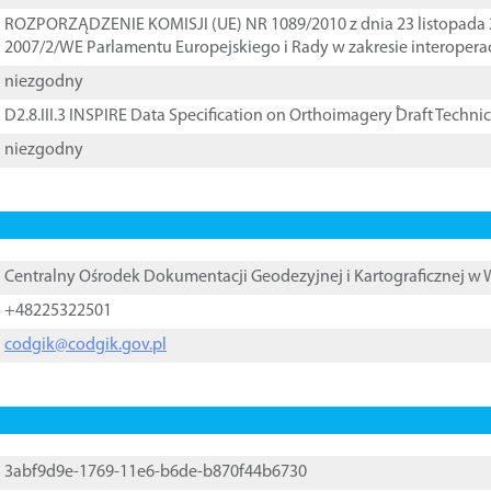
ROZPORZĄDZENIE KOMISJI (UE) NR 1089/2010 z dnia 23 listopada 
2007/2/WE Parlamentu Europejskiego i Rady w zakresie interopera
niezgodny
D2.8.III.3 INSPIRE Data Specification on Orthoimagery ֠Draft Techni
niezgodny
Centralny Ośrodek Dokumentacji Geodezyjnej i Kartograficznej w
+48225322501
codgik@codgik.gov.pl
3abf9d9e-1769-11e6-b6de-b870f44b6730