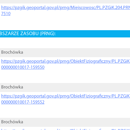
https://pzgik.geoportal.gov.pl/prng/Miejscowosc/PL.PZGiK.204.
7510
BSZARZE ZASOBU (PRNG):
Brochówka
https://pzgik.geoportal.gov.pl/prng/ObiektFizjograficzny/PL.PZG
000000010017-159550
Brochówka
https://pzgik.geoportal.gov.pl/prng/ObiektFizjograficzny/PL.PZG
000000010017-159552
Brochówka