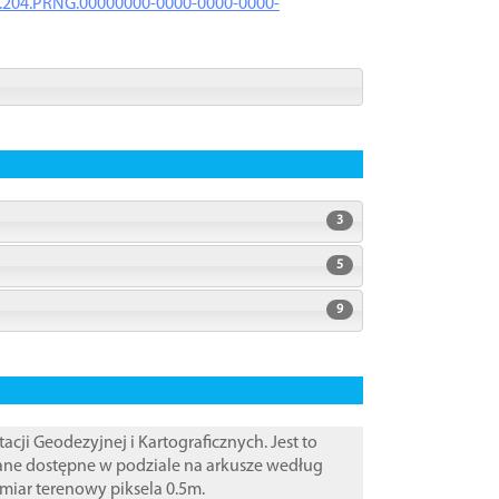
iK.204.PRNG.00000000-0000-0000-0000-
3
5
9
i Geodezyjnej i Kartograficznych. Jest to
Dane dostępne w podziale na arkusze według
zmiar terenowy piksela 0.5m.