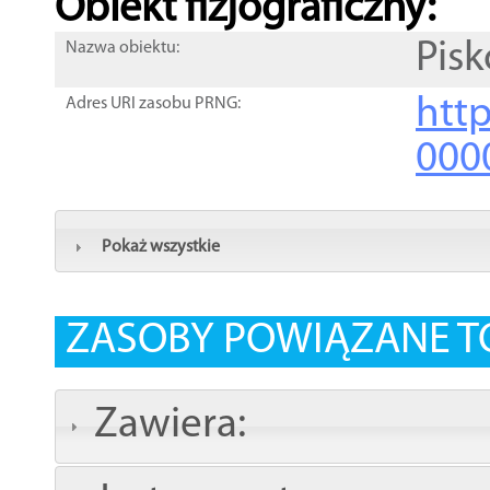
Obiekt fizjograficzny:
Pis
Nazwa obiektu:
http
Adres URI zasobu PRNG:
000
Pokaż wszystkie
ZASOBY POWIĄZANE T
Zawiera: