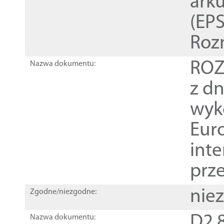
ark
(EPS
Roz
ROZ
Nazwa dokumentu:
z dn
wyk
Euro
inte
prz
nie
Zgodne/niezgodne:
D2.8
Nazwa dokumentu: