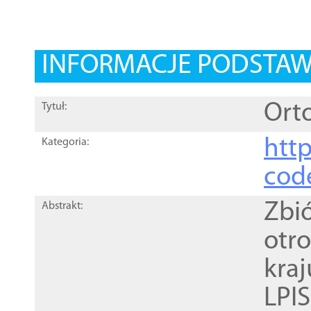
INFORMACJE PODSTA
Orto
Tytuł:
http
Kategoria:
cod
Zbi
Abstrakt:
otr
kra
LPI