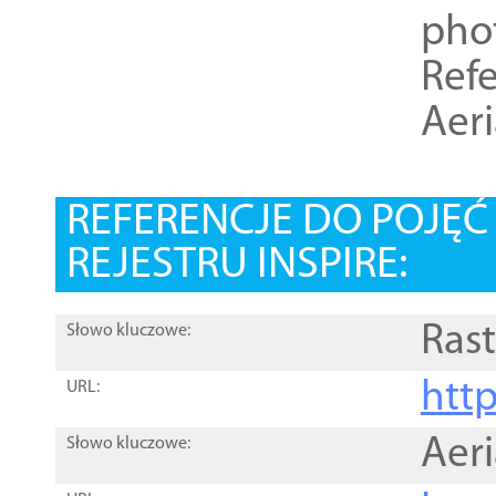
pho
Refe
Aer
REFERENCJE DO POJĘ
REJESTRU INSPIRE:
Rast
Słowo kluczowe:
htt
URL:
Aer
Słowo kluczowe: