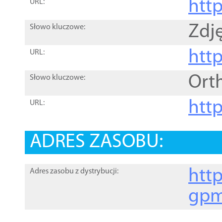
htt
URL:
Zdję
Słowo kluczowe:
htt
URL:
Ort
Słowo kluczowe:
http
URL:
ADRES ZASOBU:
http
Adres zasobu z dystrybucji:
gpm