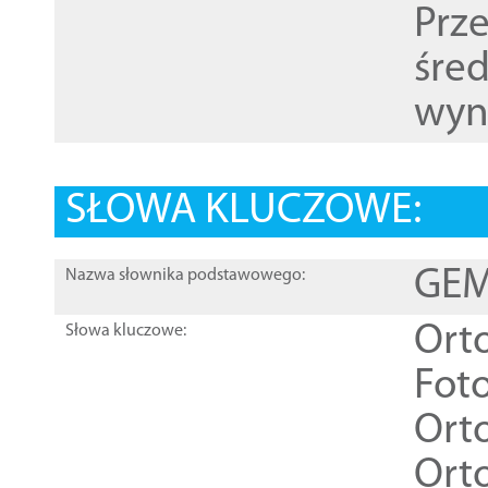
Prz
śre
wyn
SŁOWA KLUCZOWE:
GEME
Nazwa słownika podstawowego:
Ort
Słowa kluczowe:
Foto
Ort
Ort