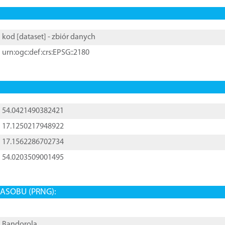
kod [
dataset
] - zbiór danych
urn:ogc:def:crs:EPSG::2180
54.0421490382421
17.1250217948922
17.1562286702734
54.0203509001495
ASOBU (PRNG):
Bandorola