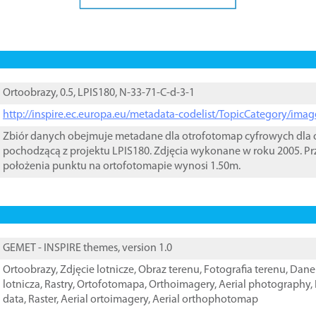
Ortoobrazy, 0.5, LPIS180, N-33-71-C-d-3-1
http://inspire.ec.europa.eu/metadata-codelist/TopicCategory/im
Zbiór danych obejmuje metadane dla otrofotomap cyfrowych dla o
pochodzącą z projektu LPIS180. Zdjęcia wykonane w roku 2005. Pr
położenia punktu na ortofotomapie wynosi 1.50m.
GEMET - INSPIRE themes, version 1.0
Ortoobrazy
,
Zdjęcie lotnicze
,
Obraz terenu
,
Fotografia terenu
,
Dane 
lotnicza
,
Rastry
,
Ortofotomapa
,
Orthoimagery
,
Aerial photography
,
data
,
Raster
,
Aerial ortoimagery
,
Aerial orthophotomap