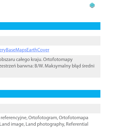
ageryBaseMapsEarthCover
bszaru całego kraju. Ortofotomapy
zestrzeń barwna: B/W. Maksymalny błąd średni
referencyjne
,
Ortofotogram
,
Ortofotomapa
Land image
,
Land photography
,
Referential