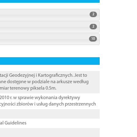
2
2
10
i Geodezyjnej i Kartograficznych. Jest to
Dane dostępne w podziale na arkusze według
zmiar terenowy piksela 0.5m.
2010 r. w sprawie wykonania dyrektywy
cyjności zbiorów i usług danych przestrzennych
cal Guidelines