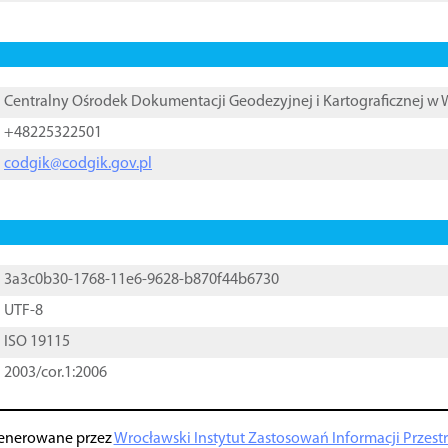
Centralny Ośrodek Dokumentacji Geodezyjnej i Kartograficznej w
+48225322501
codgik@codgik.gov.pl
3a3c0b30-1768-11e6-9628-b870f44b6730
UTF-8
ISO 19115
2003/cor.1:2006
enerowane przez
Wrocławski Instytut Zastosowań Informacji Przestrz