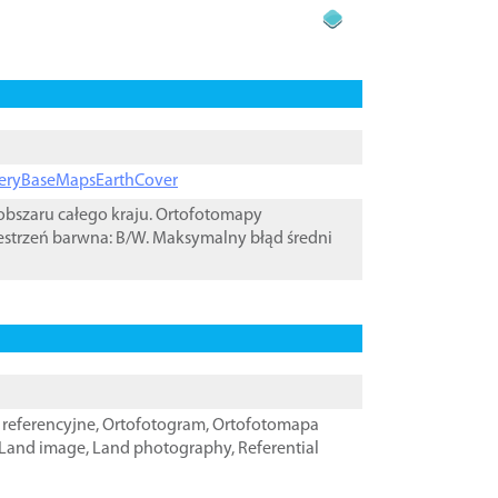
ageryBaseMapsEarthCover
bszaru całego kraju. Ortofotomapy
estrzeń barwna: B/W. Maksymalny błąd średni
referencyjne
,
Ortofotogram
,
Ortofotomapa
Land image
,
Land photography
,
Referential