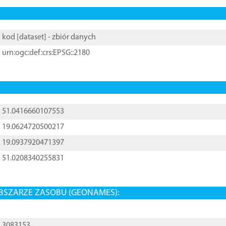
kod [
dataset
] - zbiór danych
urn:ogc:def:crs:EPSG::2180
51.0416660107553
19.0624720500217
19.0937920471397
51.0208340255831
BSZARZE ZASOBU (GEONAMES):
3083153