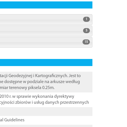
1
5
15
i Geodezyjnej i Kartograficznych. Jest to
ane dostępne w podziale na arkusze według
zmiar terenowy piksela 0.25m.
2010 r. w sprawie wykonania dyrektywy
cyjności zbiorów i usług danych przestrzennych
cal Guidelines