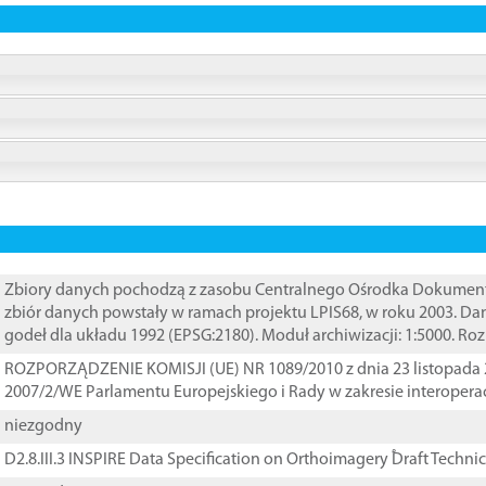
Zbiory danych pochodzą z zasobu Centralnego Ośrodka Dokumentacj
zbiór danych powstały w ramach projektu LPIS68, w roku 2003. D
godeł dla układu 1992 (EPSG:2180). Moduł archiwizacji: 1:5000. Ro
ROZPORZĄDZENIE KOMISJI (UE) NR 1089/2010 z dnia 23 listopada 
2007/2/WE Parlamentu Europejskiego i Rady w zakresie interopera
niezgodny
D2.8.III.3 INSPIRE Data Specification on Orthoimagery ֠Draft Techni