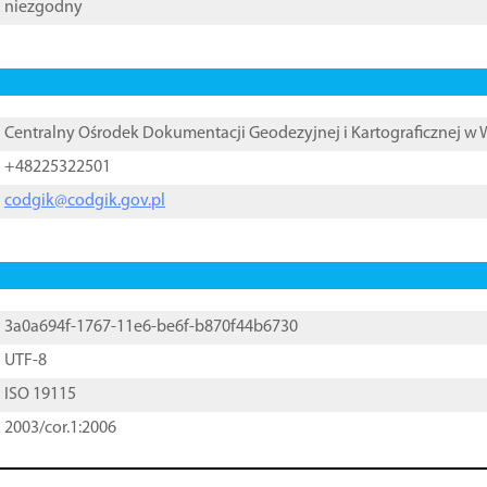
niezgodny
Centralny Ośrodek Dokumentacji Geodezyjnej i Kartograficznej w
+48225322501
codgik@codgik.gov.pl
3a0a694f-1767-11e6-be6f-b870f44b6730
UTF-8
ISO 19115
2003/cor.1:2006