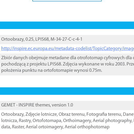
Ortoobrazy, 0.25, LPIS68, M-34-27-C-c-4-1
http://inspire.ec.europa.eu/metadata-codelist/TopicCategory/im
Zbiór danych obejmuje metadane dla otrofotomap cyfrowych dla o
pochodzącą z projektu LPIS68. Zdjęcia wykonane w roku 2003. Prz
położenia punktu na ortofotomapie wynosi 0.75m.
GEMET - INSPIRE themes, version 1.0
Ortoobrazy
,
Zdjęcie lotnicze
,
Obraz terenu
,
Fotografia terenu
,
Dane 
lotnicza
,
Rastry
,
Ortofotomapa
,
Orthoimagery
,
Aerial photography
,
data
,
Raster
,
Aerial ortoimagery
,
Aerial orthophotomap