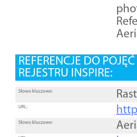
pho
Refe
Aer
REFERENCJE DO POJĘ
REJESTRU INSPIRE:
Rast
Słowo kluczowe:
htt
URL:
Aer
Słowo kluczowe: