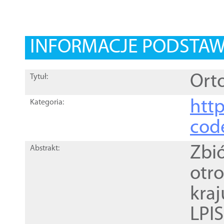
INFORMACJE PODSTA
Orto
Tytuł:
http
Kategoria:
cod
Zbi
Abstrakt:
otr
kra
LPI