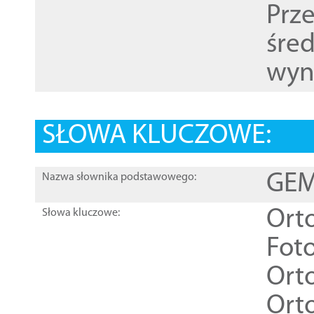
Prz
śre
wyn
SŁOWA KLUCZOWE:
GEME
Nazwa słownika podstawowego:
Ort
Słowa kluczowe:
Foto
Ort
Ort