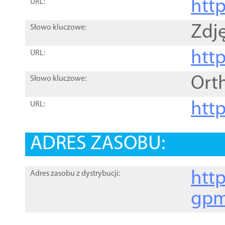
htt
URL:
Zdję
Słowo kluczowe:
htt
URL:
Ort
Słowo kluczowe:
http
URL:
ADRES ZASOBU:
http
Adres zasobu z dystrybucji:
gpm