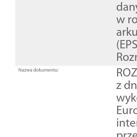
dan
w r
ark
(EPS
Roz
ROZ
Nazwa dokumentu:
z dn
wyk
Euro
inte
prz