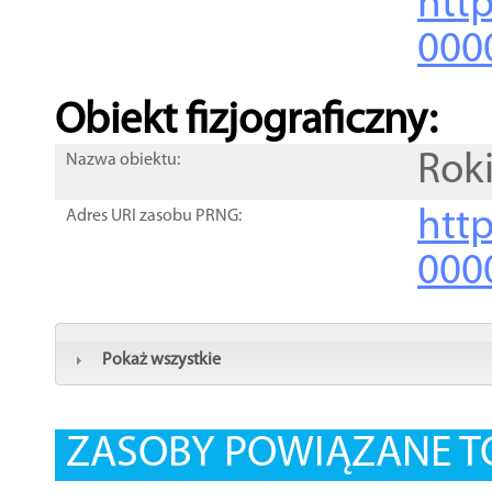
http
000
Obiekt fizjograficzny:
Rok
Nazwa obiektu:
http
Adres URI zasobu PRNG:
000
Pokaż wszystkie
ZASOBY POWIĄZANE T