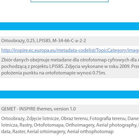
Ortoobrazy, 0.25, LPIS85, M-34-66-C-a-2-2
http://inspire.ec.europa.eu/metadata-codelist/TopicCategory/im
Zbiór danych obejmuje metadane dla otrofotomap cyfrowych dla o
pochodzącą z projektu LPIS85. Zdjęcia wykonane w roku 2009. Prz
położenia punktu na ortofotomapie wynosi 0.75m.
GEMET - INSPIRE themes, version 1.0
Ortoobrazy
,
Zdjęcie lotnicze
,
Obraz terenu
,
Fotografia terenu
,
Dane 
lotnicza
,
Rastry
,
Ortofotomapa
,
Orthoimagery
,
Aerial photography
,
data
,
Raster
,
Aerial ortoimagery
,
Aerial orthophotomap