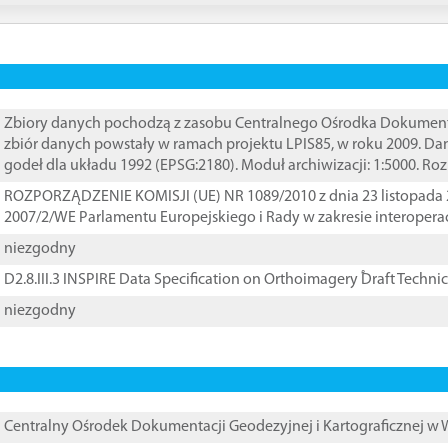
Zbiory danych pochodzą z zasobu Centralnego Ośrodka Dokumentacj
zbiór danych powstały w ramach projektu LPIS85, w roku 2009. D
godeł dla układu 1992 (EPSG:2180). Moduł archiwizacji: 1:5000. Ro
ROZPORZĄDZENIE KOMISJI (UE) NR 1089/2010 z dnia 23 listopada 
2007/2/WE Parlamentu Europejskiego i Rady w zakresie interopera
niezgodny
D2.8.III.3 INSPIRE Data Specification on Orthoimagery ֠Draft Techni
niezgodny
Centralny Ośrodek Dokumentacji Geodezyjnej i Kartograficznej w