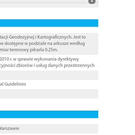
8
i Geodezyjnej i Kartograficznych. Jest to
ane dostępne w podziale na arkusze według
zmiar terenowy piksela 0.25m.
2010 r. w sprawie wykonania dyrektywy
cyjności zbiorów i usług danych przestrzennych
cal Guidelines
 Warszawie