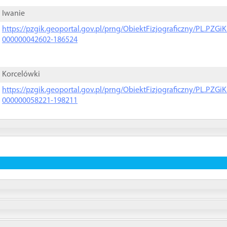
Iwanie
https://pzgik.geoportal.gov.pl/prng/ObiektFizjograficzny/PL.PZG
000000042602-186524
Korcelówki
https://pzgik.geoportal.gov.pl/prng/ObiektFizjograficzny/PL.PZG
000000058221-198211