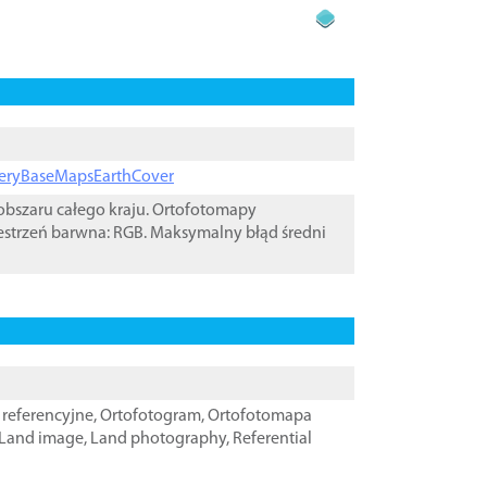
ageryBaseMapsEarthCover
bszaru całego kraju. Ortofotomapy
estrzeń barwna: RGB. Maksymalny błąd średni
referencyjne
,
Ortofotogram
,
Ortofotomapa
Land image
,
Land photography
,
Referential