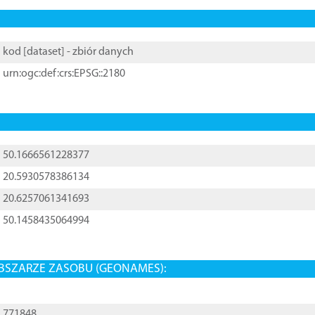
kod [
dataset
] - zbiór danych
urn:ogc:def:crs:EPSG::2180
50.1666561228377
20.5930578386134
20.6257061341693
50.1458435064994
BSZARZE ZASOBU (GEONAMES):
771848