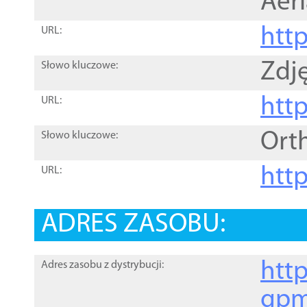
Aer
htt
URL:
Zdję
Słowo kluczowe:
htt
URL:
Ort
Słowo kluczowe:
http
URL:
ADRES ZASOBU:
http
Adres zasobu z dystrybucji:
gpm