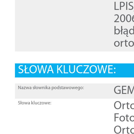
LPI
200
błąd
ort
SŁOWA KLUCZOWE:
GEME
Nazwa słownika podstawowego:
Ort
Słowa kluczowe:
Foto
Ort