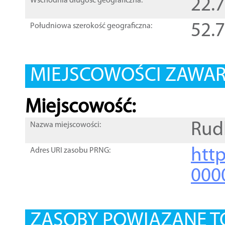
22.
Wschodnia długość geograficzna:
52.
Południowa szerokość geograficzna:
MIEJSCOWOŚCI ZAWART
Miejscowość:
Rud
Nazwa miejscowości:
htt
Adres URI zasobu PRNG:
000
ZASOBY POWIĄZANE T