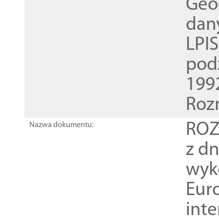
Geod
dan
LPI
pod
1992
Roz
ROZ
Nazwa dokumentu:
z dn
wyk
Euro
inte