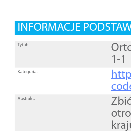
INFORMACJE PODSTA
Orto
Tytuł:
1-1
http
Kategoria:
cod
Zbi
Abstrakt:
otr
kra