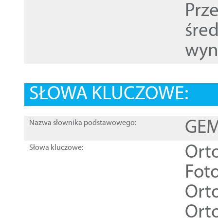
Prz
śre
wyn
SŁOWA KLUCZOWE:
GEME
Nazwa słownika podstawowego:
Ort
Słowa kluczowe:
Foto
Ort
Ort