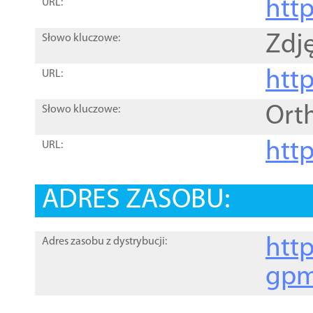
htt
URL:
Zdję
Słowo kluczowe:
htt
URL:
Ort
Słowo kluczowe:
http
URL:
ADRES ZASOBU:
http
Adres zasobu z dystrybucji:
gpm