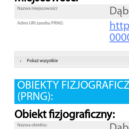
Dąb
Nazwa miejscowości:
htt
Adres URI zasobu PRNG:
000
Pokaż wszystkie
OBIEKTY FIZJOGRAFIC
(PRNG):
Obiekt fizjograficzny:
Dąb
Nazwa obiektu: