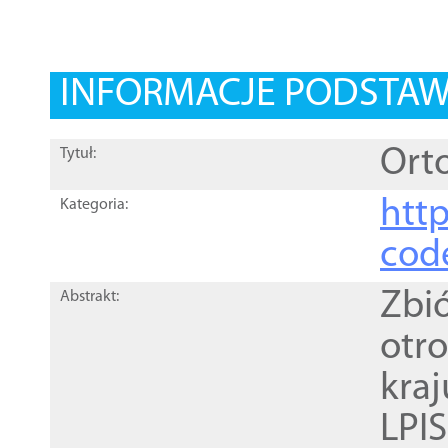
INFORMACJE PODSTA
Orto
Tytuł:
http
Kategoria:
cod
Zbi
Abstrakt:
otr
kra
LPI