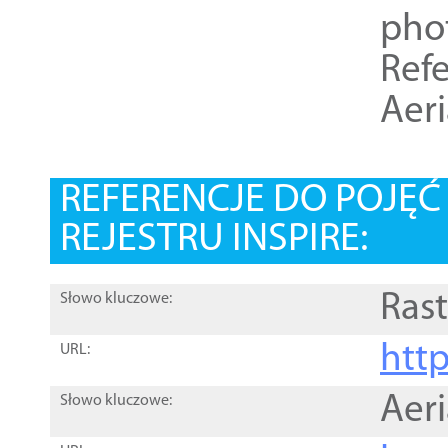
pho
Refe
Aer
REFERENCJE DO POJĘ
REJESTRU INSPIRE:
Rast
Słowo kluczowe:
htt
URL:
Aer
Słowo kluczowe: