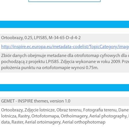
Ortoobrazy, 0.25, LPIS85, M-34-65-D-d-4-2
http://inspire.ec.europa.eu/metadata-codelist/TopicCategory/im
Zbiór danych obejmuje metadane dla otrofotomap cyfrowych dla o
pochodzącą z projektu LPIS85. Zdjęcia wykonane w roku 2009. Prz
położenia punktu na ortofotomapie wynosi 0.75m.
GEMET - INSPIRE themes, version 1.0
Ortoobrazy
,
Zdjęcie lotnicze
,
Obraz terenu
,
Fotografia terenu
,
Dane 
lotnicza
,
Rastry
,
Ortofotomapa
,
Orthoimagery
,
Aerial photography
,
data
,
Raster
,
Aerial ortoimagery
,
Aerial orthophotomap