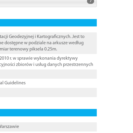
7
i Geodezyjnej i Kartograficznych. Jest to
ane dostępne w podziale na arkusze według
zmiar terenowy piksela 0.25m.
2010 r. w sprawie wykonania dyrektywy
cyjności zbiorów i usług danych przestrzennych
cal Guidelines
 Warszawie