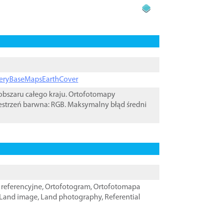
ageryBaseMapsEarthCover
bszaru całego kraju. Ortofotomapy
estrzeń barwna: RGB. Maksymalny błąd średni
referencyjne
,
Ortofotogram
,
Ortofotomapa
Land image
,
Land photography
,
Referential