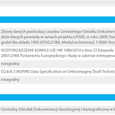
Zbiory danych pochodzą z zasobu Centralnego Ośrodka Dokumentacj
zbiór danych powstały w ramach projektu LPIS85, w roku 2009. D
godeł dla układu 1992 (EPSG:2180). Moduł archiwizacji: 1:5000. Ro
ROZPORZĄDZENIE KOMISJI (UE) NR 1089/2010 z dnia 23 listopada 
2007/2/WE Parlamentu Europejskiego i Rady w zakresie interopera
niezgodny
D2.8.III.3 INSPIRE Data Specification on Orthoimagery ֠Draft Techni
niezgodny
Centralny Ośrodek Dokumentacji Geodezyjnej i Kartograficznej w