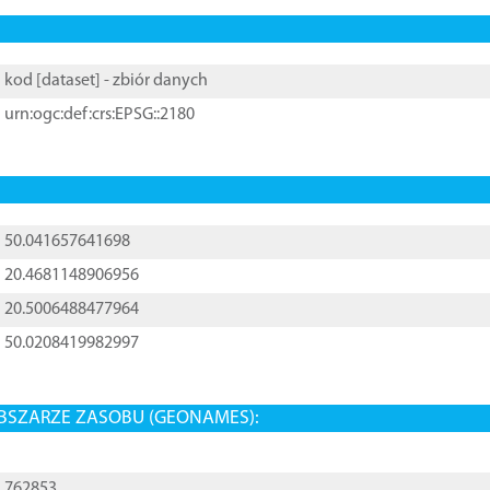
kod [
dataset
] - zbiór danych
urn:ogc:def:crs:EPSG::2180
50.041657641698
20.4681148906956
20.5006488477964
50.0208419982997
BSZARZE ZASOBU (GEONAMES):
762853