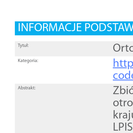
INFORMACJE PODSTA
Orto
Tytuł:
http
Kategoria:
cod
Zbi
Abstrakt:
otr
kra
LPI