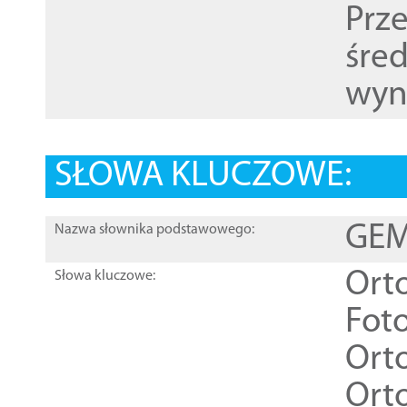
Prz
śre
wyn
SŁOWA KLUCZOWE:
GEME
Nazwa słownika podstawowego:
Ort
Słowa kluczowe:
Foto
Ort
Ort