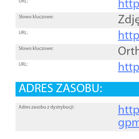
htt
URL:
Zdję
Słowo kluczowe:
htt
URL:
Ort
Słowo kluczowe:
http
URL:
ADRES ZASOBU:
http
Adres zasobu z dystrybucji:
gpm