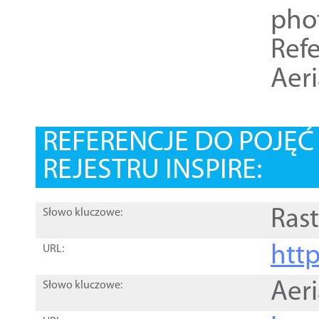
pho
Refe
Aer
REFERENCJE DO POJĘ
REJESTRU INSPIRE:
Rast
Słowo kluczowe:
htt
URL:
Aer
Słowo kluczowe: