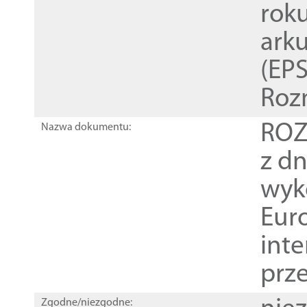
rok
ark
(EPS
Roz
ROZ
Nazwa dokumentu:
z dn
wyk
Euro
inte
prz
Zgodne/niezgodne: