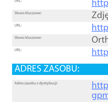
htt
URL:
Zdję
Słowo kluczowe:
htt
URL:
Ort
Słowo kluczowe:
http
URL:
ADRES ZASOBU:
http
Adres zasobu z dystrybucji:
gpm