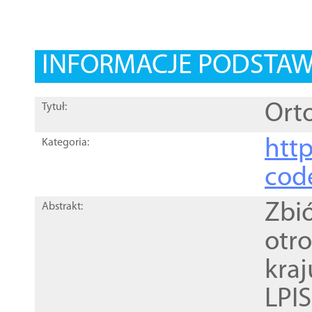
INFORMACJE PODSTA
Orto
Tytuł:
http
Kategoria:
cod
Zbi
Abstrakt:
otr
kra
LPI