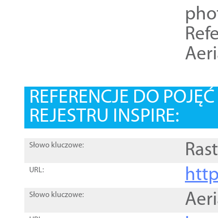
pho
Refe
Aer
REFERENCJE DO POJĘ
REJESTRU INSPIRE:
Rast
Słowo kluczowe:
htt
URL:
Aer
Słowo kluczowe: