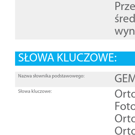
Prz
śre
wyn
SŁOWA KLUCZOWE:
GEME
Nazwa słownika podstawowego:
Ort
Słowa kluczowe:
Foto
Ort
Ort